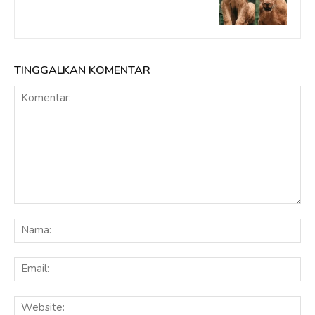
TINGGALKAN KOMENTAR
Komentar:
Na
Ema
Web