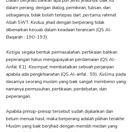
Dalam berjihad bahkan apa pun jenis jihadnya, baik itu
dalam perang, dengan dialog, pemikiran, tulisan, dan
sebagainya, tidak boleh terlepas dari;
pertama
, rahmat
Allah SWT.
Kedua
, jihad dengan berperang tidak
dibenarkan kecuali dalam keadaan terancam (QS Al-
Baqarah : 190-193).
Ketiga
, segala bentuk permasalahan, pertikaian bahkan
peperangan harus mengupayakan perdamaian (QS Al-
Anfal: 61).
Keempat
, membatalkan sebuah perjanjian
apabila ada pengkhianatan (QS Al-anfal : 59).
Kelima
, pada
dasarnya seorang muslim yang baik sangat membenci yang
namanya permusuhan, pertikaian, perdebatan, dan
peperangan.
Apabila prinsip-prinsip tersebut sudah dijalankan dan
belum menuai hasil, maka berperang adalah pilihan terakhir.
Muslim yang baik berjihad dengan memilih medan yang