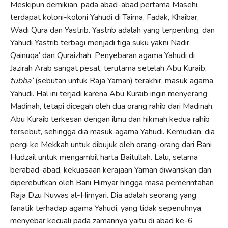
Meskipun demikian, pada abad-abad pertama Masehi,
terdapat koloni-koloni Yahudi di Taima, Fadak, Khaibar,
Wadi Qura dan Yastrib. Yastrib adalah yang terpenting, dan
Yahudi Yastrib terbagi menjadi tiga suku yakni Nadir,
Qainuqa’ dan Quraizhah. Penyebaran agama Yahudi di
Jazirah Arab sangat pesat, terutama setelah Abu Kuraib,
tubba’
(sebutan untuk Raja Yaman) terakhir, masuk agama
Yahudi. Hal ini terjadi karena Abu Kuraib ingin menyerang
Madinah, tetapi dicegah oleh dua orang rahib dari Madinah.
Abu Kuraib terkesan dengan ilmu dan hikmah kedua rahib
tersebut, sehingga dia masuk agama Yahudi. Kemudian, dia
pergi ke Mekkah untuk dibujuk oleh orang-orang dari Bani
Hudzail untuk mengambil harta Baitullah. Lalu, selama
berabad-abad, kekuasaan kerajaan Yaman diwariskan dan
diperebutkan oleh Bani Himyar hingga masa pemerintahan
Raja Dzu Nuwas al-Himyari. Dia adalah seorang yang
fanatik terhadap agama Yahudi, yang tidak sepenuhnya
menyebar kecuali pada zamannya yaitu di abad ke-6