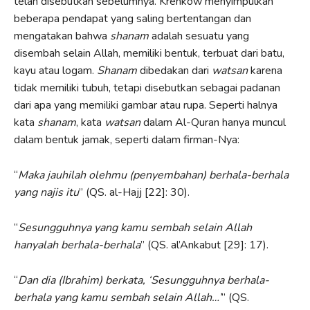
telah disebutkan sebelumnya. Krenkow menyimpulkan
beberapa pendapat yang saling bertentangan dan
mengatakan bahwa
shanam
adalah sesuatu yang
disembah selain Allah, memiliki bentuk, terbuat dari batu,
kayu atau logam.
Shanam
dibedakan dari
watsan
karena
tidak memiliki tubuh, tetapi disebutkan sebagai padanan
dari apa yang memiliki gambar atau rupa. Seperti halnya
kata
shanam
, kata
watsan
dalam Al-Quran hanya muncul
dalam bentuk jamak, seperti dalam firman-Nya:
“
Maka jauhilah olehmu (penyembahan) berhala-berhala
yang najis itu
” (QS. al-Hajj [22]: 30).
“
Sesungguhnya yang kamu sembah selain Allah
hanyalah berhala-berhala
” (QS. al’Ankabut [29]: 17).
“
Dan dia (Ibrahim) berkata, ‘Sesungguhnya berhala-
berhala yang kamu sembah selain Allah…’
” (QS.