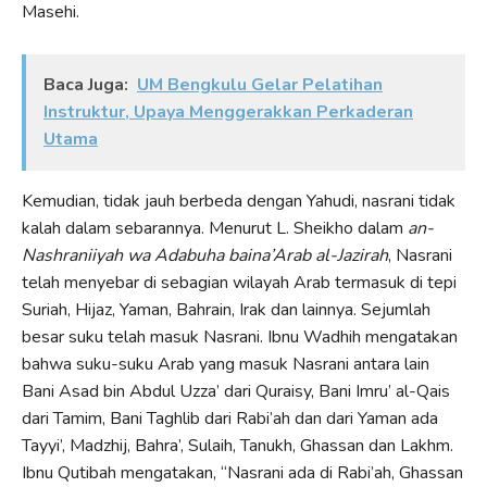
Masehi.
Baca Juga:
UM Bengkulu Gelar Pelatihan
Instruktur, Upaya Menggerakkan Perkaderan
Utama
Kemudian, tidak jauh berbeda dengan Yahudi, nasrani tidak
kalah dalam sebarannya. Menurut L. Sheikho dalam
an-
Nashraniiyah wa Adabuha baina’Arab al-Jazirah
, Nasrani
telah menyebar di sebagian wilayah Arab termasuk di tepi
Suriah, Hijaz, Yaman, Bahrain, Irak dan lainnya. Sejumlah
besar suku telah masuk Nasrani. Ibnu Wadhih mengatakan
bahwa suku-suku Arab yang masuk Nasrani antara lain
Bani Asad bin Abdul Uzza’ dari Quraisy, Bani Imru’ al-Qais
dari Tamim, Bani Taghlib dari Rabi’ah dan dari Yaman ada
Tayyi’, Madzhij, Bahra’, Sulaih, Tanukh, Ghassan dan Lakhm.
Ibnu Qutibah mengatakan, “Nasrani ada di Rabi’ah, Ghassan