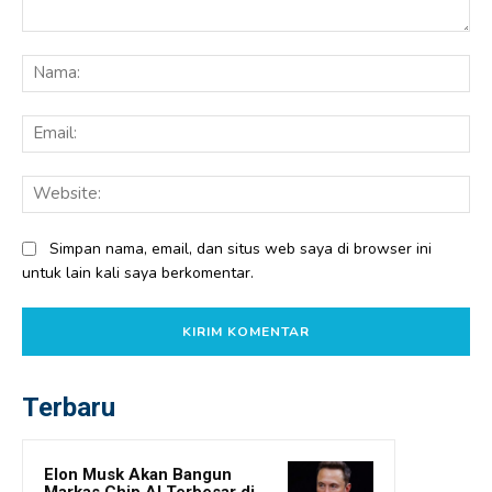
Komentar:
Na
Ema
Web
Simpan nama, email, dan situs web saya di browser ini
untuk lain kali saya berkomentar.
Terbaru
Elon Musk Akan Bangun
Markas Chip AI Terbesar di