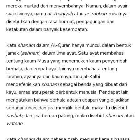
mereka murtad dari menyembahnya. Namun, dalam syair-
syair lainnya, nama
at-thagiyah
atau
ar-rabbah
, misalnya,
disebutkan dengan rasa hormat, pengagungan dan
ketakutan dalam banyak kesempatan.
Kata
shanam
dalam Al-Quran hanya muncul dalam bentuk
jamak (
ashnam
) dalam lima ayat. Satu ayat membahas
tentang kaum Musa yang menemukan kaum penyembah
berhala, dan empat ayat lainnya membahas tentang
Ibrahim, ayahnya dan kaumnya. Ibnu al-Kalbi
mendefenisikan
shanam
sebagai benda yang dibuat dari
kayu, emas atau perak berbentuk manusia. Pendapat lain
mengatakan bahwa berhala adalah apapun yang dijadikan
sebagai tuhan, dan jika memiliki bentuk, maka itu disebut
nashab
, dan jika berupa patung, maka disebut
shanam
atau
watsan
.
Kata
shanam
dalam bahasa Arab, menurut kamus bahasa