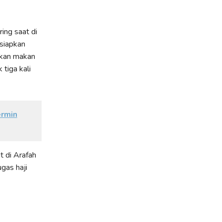
ing saat di
isiapkan
iakan makan
tiga kali
ermin
t di Arafah
gas haji