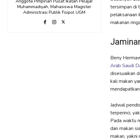
Anggota Pimpinan Pusat Ikatan Pelajar
tersimpan di 
Muhammadiyah, Mahasiswa Magister
Administrasi Publik Fisipol UGM
pelaksanaan i
makanan ringa
Jaminan
Beny Hermaw
Arab Saudi 
disesuaikan 
kali makan yan
mendapatkan t
Jadwal pendis
terperinci, y
Pada waktu me
dan makan sia
makan, yakni