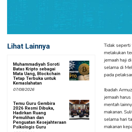
Lihat Lainnya
Tidak seperti
melakukan ter
jemaah haji d
Muhammadiyah Soroti
selama di Mek
Batas Kripto sebagai
Mata Uang, Blockchain
pada pelaksa
Tetap Terbuka untuk
Kemaslahatan
Ibadah Armuzn
07/08/2026
jemaah harus
Temu Guru Gembira
mentah lainny
2026 Resmi Dibuka,
makanan. Sul
Hadirkan Ruang
Pemulihan dan
selama hari t
Penguatan Kesejahteraan
makanan kepa
Psikologis Guru