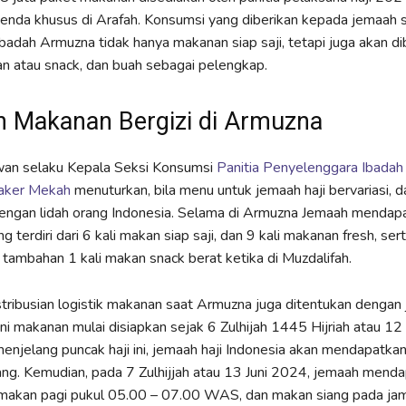
tenda khusus di Arafah. Konsumsi yang diberikan kepada jemaah
badah Armuzna tidak hanya makanan siap saji, tetapi juga akan di
n atau snack, dan buah sebagai pelengkap.
 Makanan Bergizi di Armuzna
an selaku Kepala Seksi Konsumsi
Panitia Penyelenggara Ibadah
Daker Mekah
menuturkan, bila menu untuk jemaah haji bervariasi, 
dengan lidah orang Indonesia. Selama di Armuzna Jemaah mendap
g terdiri dari 6 kali makan siap saji, dan 9 kali makanan fresh, ser
ambahan 1 kali makan snack berat ketika di Muzdalifah.
tribusian logistik makanan saat Armuzna juga ditentukan dengan
akni makanan mulai disiapkan sejak 6 Zulhijah 1445 Hijriah atau 12
njelang puncak haji ini, jemaah haji Indonesia akan mendapatka
ng. Kemudian, pada 7 Zulhijjah atau 13 Juni 2024, jemaah mendap
 makan pagi pukul 05.00 – 07.00 WAS, dan makan siang pada ja