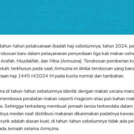
 tahun-tahun pelaksanaan ibadah haji sebelumnya, tahun 2024, p
obosan baru dalam pelayananan penyediaan tiga kali makan sehar
i Arafah, Muzdalifah, dan Mina (Armuzna). Terobosan pemberian 
kah, terkhusus pada saat Armuzna ini dinilai terobosan yang baru
naan haji 1445 H/2024 M pada kuota normal dan tambahan.
a di tahun-tahun sebelumnya identik dengan makan secara mandi
 membawa peralatan makan seperti magicom atau pun bahan ma
a. Sehingga terkadang membuat jemaah lansia terkendala dalam 
itnya medan saat distribusi makanan dikarenakan padatnya kawa
asyrik adalah alasan kuat, di tahun-tahun sebelumnya tidak ada p
da Jemaah selama Armuzna.