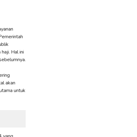
ayanan
 Pemerintah
blik
ji. Hal ini
 sebelumnya.
ering
tal akan
 utama untuk
4 yang