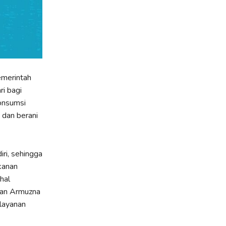
emerintah
i bagi
konsumsi
 dan berani
ri, sehingga
kanan
hal
san Armuzna
elayanan