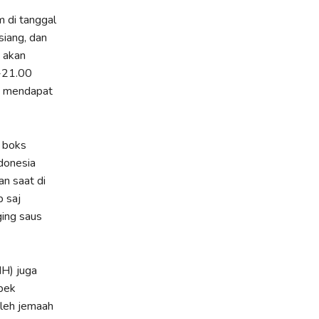
 di tanggal
iang, dan
i akan
-21.00
an mendapat
a boks
donesia
n saat di
 saj
ging saus
H) juga
pek
oleh jemaah