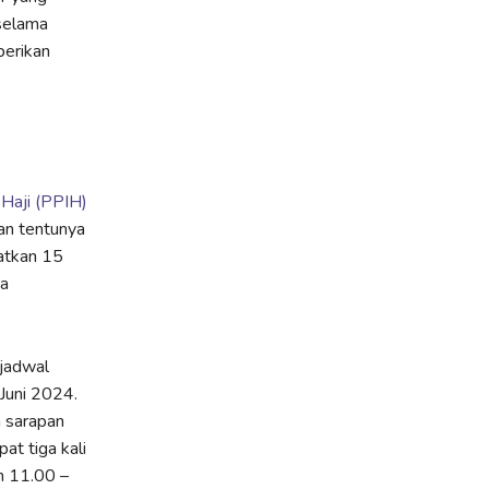
 selama
berikan
 Haji (PPIH)
dan tentunya
atkan 15
ta
 jadwal
 Juni 2024.
n sarapan
at tiga kali
m 11.00 –