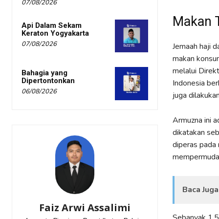
07/08/2026
Makan T
Api Dalam Sekam
Keraton Yogyakarta
07/08/2026
Jemaah haji 
makan konsums
melalui Dire
Bahagia yang
Dipertontonkan
Indonesia ber
06/08/2026
juga dilakuka
Armuzna ini ad
dikatakan seb
diperas pada 
mempermudah 
Baca Juga
Faiz Arwi Assalimi
Sebanyak 1,58