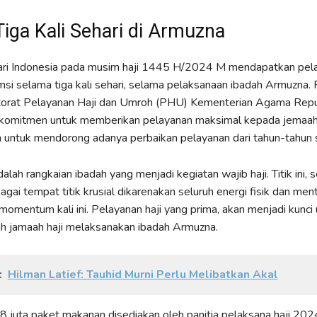
iga Kali Sehari di Armuzna
dari Indonesia pada musim haji 1445 H/2024 M mendapatkan pel
i selama tiga kali sehari, selama pelaksanaan ibadah Armuzna.
ktorat Pelayanan Haji dan Umroh (PHU) Kementerian Agama Repu
komitmen untuk memberikan pelayanan maksimal kepada jemaah ha
n untuk mendorong adanya perbaikan pelayanan dari tahun-tahun
alah rangkaian ibadah yang menjadi kegiatan wajib haji. Titik ini, s
agai tempat titik krusial dikarenakan seluruh energi fisik dan men
momentum kali ini. Pelayanan haji yang prima, akan menjadi kunci
jamaah haji melaksanakan ibadah Armuzna.
:
Hilman Latief: Tauhid Murni Perlu Melibatkan Akal
 juta paket makanan disediakan oleh panitia pelaksana haji 202