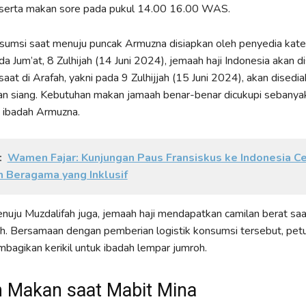
erta makan sore pada pukul 14.00 16.00 WAS.
nsumsi saat menuju puncak Armuzna disiapkan oleh penyedia kater
da Jum’at, 8 Zulhijah (14 Juni 2024), jemaah haji Indonesia akan d
saat di Arafah, yakni pada 9 Zulhijjah (15 Juni 2024), akan dised
n siang. Kebutuhan makan jamaah benar-benar dicukupi sebanyak 
 ibadah Armuzna.
:
Wamen Fajar: Kunjungan Paus Fransiskus ke Indonesia C
 Beragama yang Inklusif
uju Muzdalifah juga, jemaah haji mendapatkan camilan berat saa
h. Bersamaan dengan pemberian logistik konsumsi tersebut, petu
bagikan kerikil untuk ibadah lempar jumroh.
 Makan saat Mabit Mina