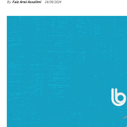
By
Faiz Arwi Assalimi
24/09/2024