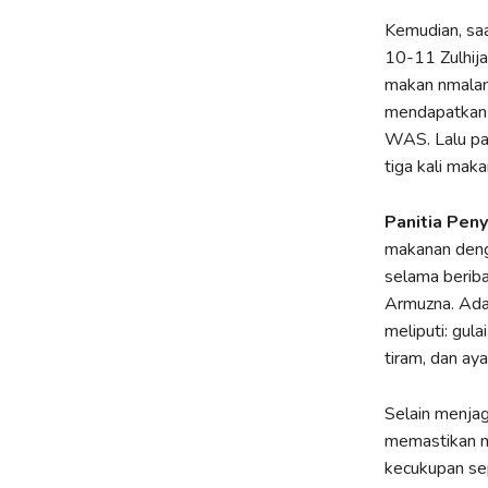
Kemudian, sa
10-11 Zulhij
makan nmalam 
mendapatkan 
WAS. Lalu pa
tiga kali mak
Panitia Peny
makanan denga
selama beriba
Armuzna. Ada
meliputi: gul
tiram, dan ay
Selain menjag
memastikan m
kecukupan sep