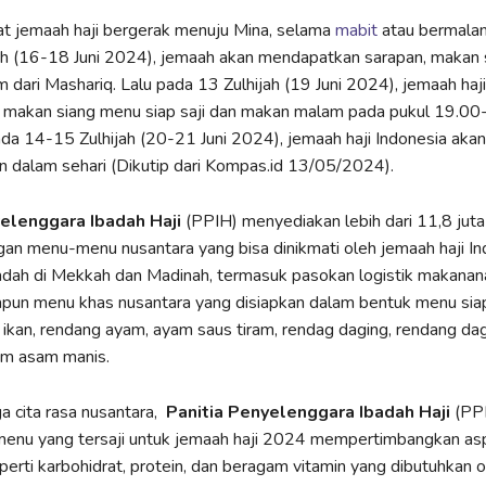
at jemaah haji bergerak menuju Mina, selama
mabit
atau bermalam
ah (16-18 Juni 2024), jemaah akan mendapatkan sarapan, makan s
dari Mashariq. Lalu pada 13 Zulhijah (19 Juni 2024), jemaah haj
makan siang menu siap saji dan makan malam pada pukul 19.00
da 14-15 Zulhijah (20-21 Juni 2024), jemaah haji Indonesia ak
an dalam sehari (Dikutip dari Kompas.id 13/05/2024).
elenggara Ibadah Haji
(PPIH) menyediakan lebih dari 11,8 jut
n menu-menu nusantara yang bisa dinikmati oleh jemaah haji In
dah di Mekkah dan Madinah, termasuk pasokan logistik makanana
pun menu khas nusantara yang disiapkan dalam bentuk menu siap
ai ikan, rendang ayam, ayam saus tiram, rendag daging, rendang da
am asam manis.
a cita rasa nusantara,
Panitia Penyelenggara Ibadah Haji
(PPI
enu yang tersaji untuk jemaah haji 2024 mempertimbangkan as
erti karbohidrat, protein, dan beragam vitamin yang dibutuhkan 