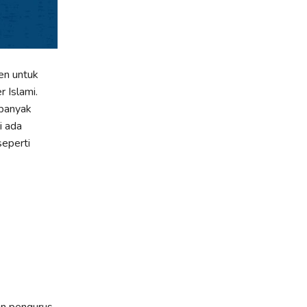
en untuk
 Islami.
 banyak
i ada
seperti