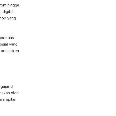
from hingga
digital.
shop yang
mperluas
osial yang
s pesantren
gajar di
unakan oleh
erampilan