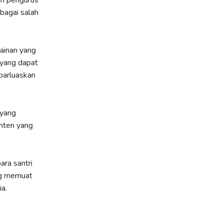
dan pengurus
bagai salah
ainan yang
l yang dapat
barluaskan
 yang
onten yang
ra santri
ng memuat
ia.