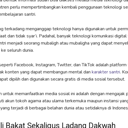
ala bentuk informasi sudah bisa diakses melalui media teknologi 
tren perlu mempertimbangkan kembali penggunaan teknologi se
embelajaran santri.
ng terkadang menganggap teknologi hanya digunakan untuk perm
aat dan tidak syar’i. Padahal, banyak teknologi komunikasi digita
tri menjadi seorang mubaligh atau mubaligha yang dapat menye
ke seluruh dunia.
seperti Facebook, Instagram, Twitter, dan TikTok adalah platform
yak konten yang dapat membangun mental dan
karakter santri
. K
pat dipilih dan digunakan secara gratis di media sosial tersebut.
 untuk memanfaatkan media sosial ini adalah dengan mengajak pa
uti akun tokoh agama atau ulama terkemuka maupun instansi ya
yang terjadi di berbagai belahan dunia atau setidaknya di Indones
i Bakat Sekaligus Ladang Dakwah