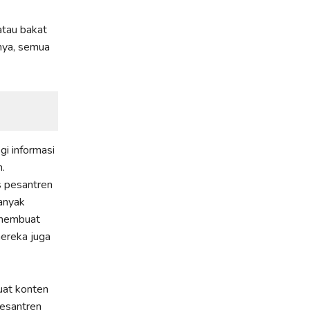
atau bakat
unya, semua
i informasi
.
s pesantren
anyak
 membuat
mereka juga
uat konten
pesantren