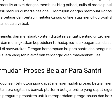
 menulis artikel dengan membuat blog pribadi, nulis di media plat
asil menulis di media nasional. Begitupun dengan membuat konten 
isa belajar dan berlatih melalui kursus online atau mengikuti work
n secara virtual.
nulis dan membuat konten digital ini sangat penting untuk me
 dan meningkatkan kepedulian terhadap isu-isu keagamaan dan s
i di masyarakat. Dengan kemampuan ini, para santri dan penguru
 suara yang lebih aktif dan terdengar oleh masyarakat luas.
udah Proses Belajar Para Santri
enggunaan teknologi juga dapat mempermudah proses belajar men
lam era digital ini, banyak platform belajar online yang dapat dig
dan pengurus pesantren untuk memperdalam pengetahuan dan ket