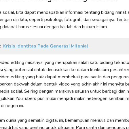
sosial, kita dapat mendapatkan informasi tentang bidang minat 
ngan diri kita, seperti psikologi, fotografi, dan sebagainya. Tent
g didapat harus sesuai dengan kaidah dan hukum Islam.
:
Krisis Identitas Pada Generasi Milenial
eo editing misalnya, yang merupakan salah satu bidang teknolog
i yang potensial untuk dimasukkan ke dalam kurikulum pesantren
deo editing yang baik dapat membekali para santri dan penguru
rkan dakwah dalam bentuk video yang akhir-akhir ini menyita b
edia sosial. Seiring dengan maraknya saluran untuk berbagi dan
 julukan YouTubers pun mulai menjadi makin heterogen sembari 
i negeri ini.
alam dunia yang semakin digital ini, kemampuan menulis dan memb
menjadi hal yang penting untuk dikuasai. Para santri dan pengurus 