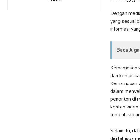
Dengan media 
yang sesuai de
informasi yan
Baca Juga
Kemampuan vid
dan komunikas
Kemampuan vi
dalam menyeba
penonton di m
konten video,
tumbuh subur d
Selain itu, d
digital juga 