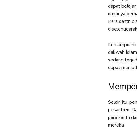
dapat belajar
nantinya berh
Para santri b
diselenggaraka
Kemampuan me
dakwah Islam
sedang terjad
dapat menjadi
Memperm
Selain itu, p
pesantren. Da
para santri 
mereka.