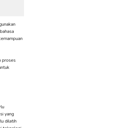
igunakan
r bahasa
m kemampuan
h proses
untuk
rlu
si yang
u dilatih