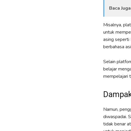
Baca Juga
Misalnya, pla
untuk mempelaj
asing sepert
berbahasa asi
Selain platfo
belajar menga
mempelajari ta
Dampak 
Namun, penggu
diwaspadai. S
tidak benar at