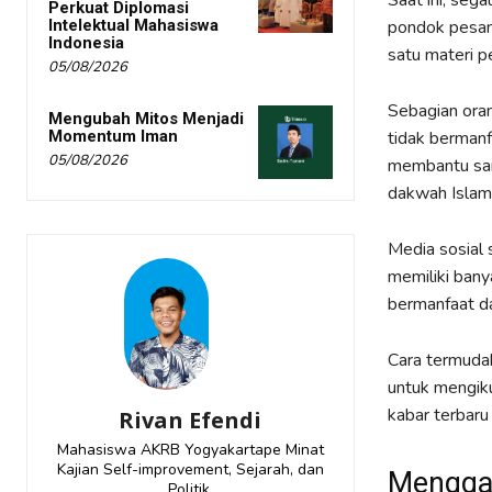
Saat ini, seg
Perkuat Diplomasi
Intelektual Mahasiswa
pondok pesan
Indonesia
satu materi p
05/08/2026
Sebagian ora
Mengubah Mitos Menjadi
Momentum Iman
tidak bermanf
05/08/2026
membantu san
dakwah Islam 
Media sosial 
memiliki ban
bermanfaat da
Cara termudah
untuk mengik
kabar terbaru 
Rivan Efendi
Mahasiswa AKRB Yogyakartape Minat
Kajian Self-improvement, Sejarah, dan
Menggal
Politik.