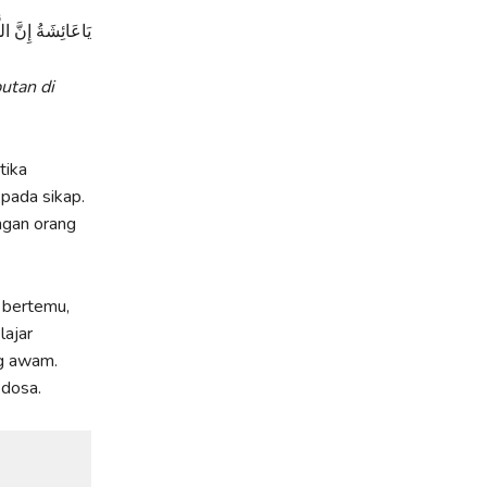
يَاعَائِشَةُ إِنَّ الل
utan di
tika
 pada sikap.
ngan orang
t bertemu,
lajar
g awam.
 dosa.