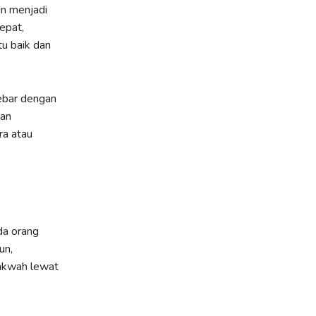
in menjadi
epat,
tu baik dan
yebar dengan
kan
ra atau
da orang
un,
akwah lewat