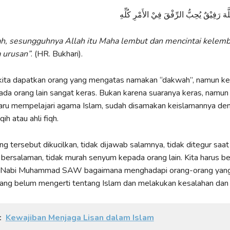
َّهَ رَفِيْقٌ يُحِبُّ الرِّفْقَ فِيْ الأَمْرِ كُلِّهِ
h, sesungguhnya Allah itu Maha lembut dan mencintai kelemb
 urusan”
. (HR. Bukhari).
 kita dapatkan orang yang mengatas namakan “dakwah”, namun ke
ada orang lain sangat keras. Bukan karena suaranya keras, namun
aru mempelajari agama Islam, sudah disamakan keislamannya de
ih atau ahli fiqh.
g tersebut dikucilkan, tidak dijawab salamnya, tidak ditegur saa
bersalaman, tidak murah senyum kepada orang lain. Kita harus be
p Nabi Muhammad SAW bagaimana menghadapi orang-orang yan
rang belum mengerti tentang Islam dan melakukan kesalahan dan
:
Kewajiban Menjaga Lisan dalam Islam