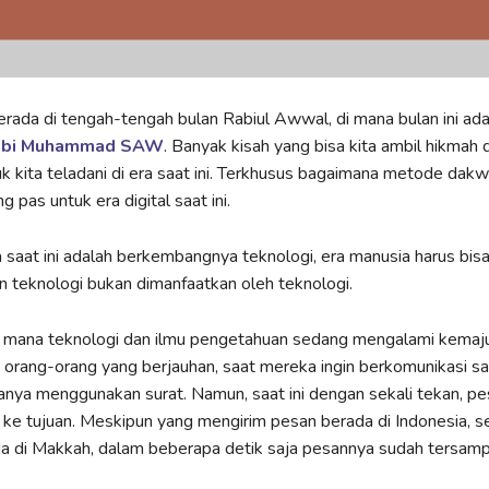
 berada di tengah-tengah bulan Rabiul Awwal, di mana bulan ini ada
Nabi Muhammad SAW
. Banyak kisah yang bisa kita ambil hikmah 
uk kita teladani di era saat ini. Terkhusus bagaimana metode dak
g pas untuk era digital saat ini.
saat ini adalah berkembangnya teknologi, era manusia harus bis
teknologi bukan dimanfaatkan oleh teknologi.
 di mana teknologi dan ilmu pengetahuan sedang mengalami kemaj
 orang-orang yang berjauhan, saat mereka ingin berkomunikasi s
anya menggunakan surat. Namun, saat ini dengan sekali tekan, p
ke tujuan. Meskipun yang mengirim pesan berada di Indonesia, 
da di Makkah, dalam beberapa detik saja pesannya sudah tersamp