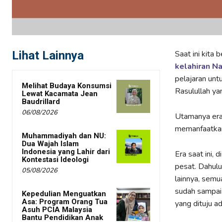
Lihat Lainnya
Saat ini kita
kelahiran 
pelajaran unt
Melihat Budaya Konsumsi
Rasulullah yan
Lewat Kacamata Jean
Baudrillard
06/08/2026
Utamanya era 
memanfaatkan 
Muhammadiyah dan NU:
Dua Wajah Islam
Indonesia yang Lahir dari
Era saat ini,
Kontestasi Ideologi
pesat. Dahulu
05/08/2026
lainnya, semu
sudah sampai 
Kepedulian Menguatkan
Asa: Program Orang Tua
yang dituju a
Asuh PCIA Malaysia
Bantu Pendidikan Anak