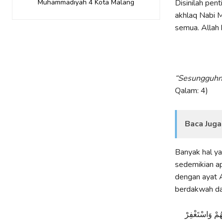
Disinilah pe
Muhammadiyah 4 Kota Malang
akhlaq Nabi 
semua. Allah 
“Sesungguhny
Qalam: 4)
Baca Juga
Banyak hal y
sedemikian apa
dengan ayat 
berdakwah dal
هُمْ وَاسْتَغْفِرْ