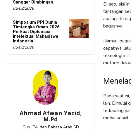
Sanggar Bimbingan
Di satu sisi i
05/08/2026
tantangan seb
apalagi itu d
Simposium PPI Dunia
bagusnya.
Timtengka Oman 2026
Perkuat Diplomasi
Intelektual Mahasiswa
Namun, bagaim
Indonesia
05/08/2026
cepatnya. la
teknologi ini
metode dakw
Menelad
Pada saat in
lain. Dimulai 
terkadang ya
Ahmad Afwan Yazid,
media sosial.
M.Pd
Guru PAI dan Bahasa Arab SD