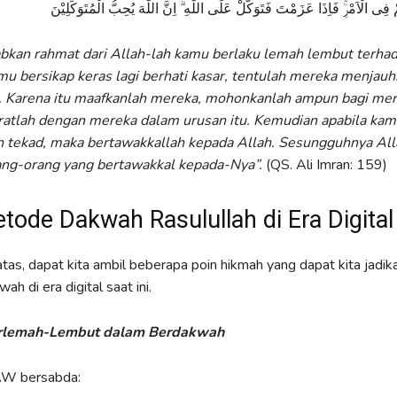
ِى الْاَمْرِۚ فَاِذَا عَزَمْتَ فَتَوَكَّلْ عَلَى اللّٰهِ ۗ اِنَّ اللّٰهَ يُحِبُّ الْمُتَوَكِّلِيْنَ
bkan rahmat dari Allah-lah kamu berlaku lemah lembut terha
u bersikap keras lagi berhati kasar, tentulah mereka menjauhk
. Karena itu maafkanlah mereka, mohonkanlah ampun bagi mer
tlah dengan mereka dalam urusan itu. Kemudian apabila kam
tekad, maka bertawakkallah kepada Allah. Sesungguhnya All
ng-orang yang bertawakkal kepada-Nya”.
(QS. Ali Imran: 159)
tode Dakwah Rasulullah di Era Digital
atas, dapat kita ambil beberapa poin hikmah yang dapat kita jadi
h di era digital saat ini.
erlemah-Lembut dalam Berdakwah
AW bersabda: