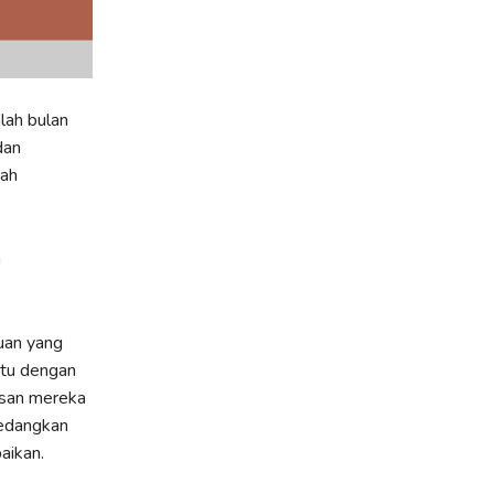
lah bulan
dan
wah
a
uan yang
atu dengan
esan mereka
sedangkan
aikan.