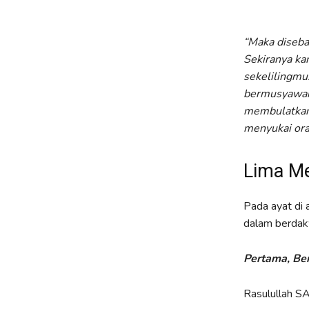
“Maka diseba
Sekiranya kam
sekelilingmu
bermusyawara
membulatkan 
menyukai ora
Lima Me
Pada ayat di 
dalam berdakwa
Pertama, B
Rasulullah S