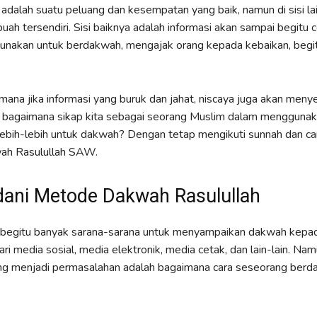
ni adalah suatu peluang dan kesempatan yang baik, namun di sisi la
uah tersendiri. Sisi baiknya adalah informasi akan sampai begitu c
igunakan untuk berdakwah, mengajak orang kepada kebaikan, begi
ana jika informasi yang buruk dan jahat, niscaya juga akan men
lu bagaimana sikap kita sebagai seorang Muslim dalam mengguna
, lebih-lebih untuk dakwah? Dengan tetap mengikuti sunnah dan ca
ah Rasulullah SAW.
ani Metode Dakwah Rasulullah
i, begitu banyak sarana-sarana untuk menyampaikan dakwah kepa
dari media sosial, media elektronik, media cetak, dan lain-lain. Nam
ng menjadi permasalahan adalah bagaimana cara seseorang berd