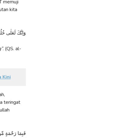
WT memuji
tan kita
وَاِنَّكَ لَعَلٰى خُ
g”
. (QS. al-
 Kini
ah,
a teringat
ullah
فَبِمَا رَحْمَةٍ مِّن