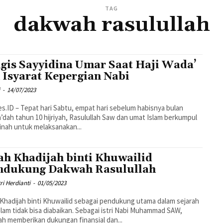
TAG
dakwah rasulullah
gis Sayyidina Umar Saat Haji Wada’
 Isyarat Kepergian Nabi
i
-
14/07/2023
s.ID – Tepat hari Sabtu, empat hari sebelum habisnya bulan
’dah tahun 10 hijriyah, Rasulullah Saw dan umat Islam berkumpul
inah untuk melaksanakan...
ah Khadijah binti Khuwailid
dukung Dakwah Rasulullah
ri Herdianti
-
01/05/2023
Khadijah binti Khuwailid sebagai pendukung utama dalam sejarah
slam tidak bisa diabaikan. Sebagai istri Nabi Muhammad SAW,
ah memberikan dukungan finansial dan...