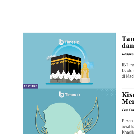
Tan
dan
Redaks
IBTime
Dzulqa
di Mad
FEATURE
Kis
Men
Eka Put
Peran 
awal I
Khadij