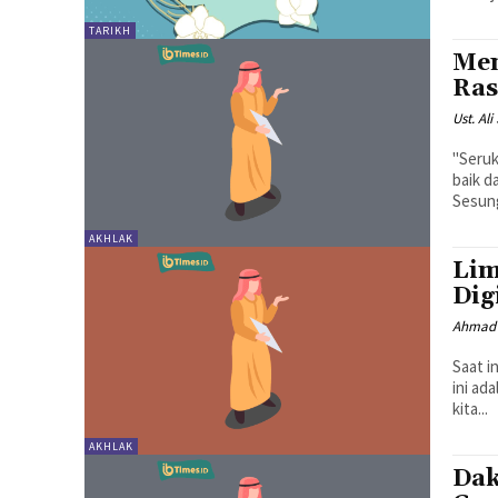
TARIKH
Men
Ras
Ust. Ali
"Seruk
baik d
Sesung
AKHLAK
Lim
Dig
Ahmad 
Saat i
ini ad
kita...
AKHLAK
Dak