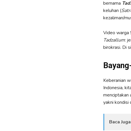
bernama
Tad
keluhan (
Satr
kezaliman/mus
Video warga S
Tadzallum
: 
birokrasi. Di 
Bayang-
Keberanian w
Indonesia, ki
menciptakan 
yakni kondisi
Baca Juga