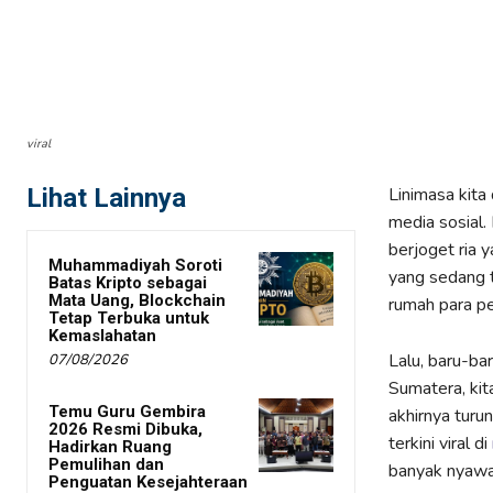
viral
Lihat Lainnya
Linimasa kita
media sosial.
berjoget ria 
Muhammadiyah Soroti
yang sedang t
Batas Kripto sebagai
Mata Uang, Blockchain
rumah para pe
Tetap Terbuka untuk
Kemaslahatan
Lalu, baru-ba
07/08/2026
Sumatera, kit
Temu Guru Gembira
akhirnya turu
2026 Resmi Dibuka,
terkini viral di
Hadirkan Ruang
Pemulihan dan
banyak nyawa.
Penguatan Kesejahteraan