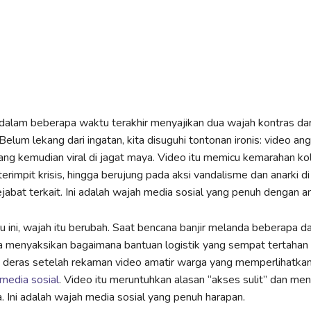
 dalam beberapa waktu terakhir menyajikan dua wajah kontras da
 Belum lekang dari ingatan, kita disuguhi tontonan ironis: video 
yang kemudian viral di jagat maya. Video itu memicu kemarahan kol
erimpit krisis, hingga berujung pada aksi vandalisme dan anarki d
jabat terkait. Ini adalah wajah media sosial yang penuh dengan a
ru ini, wajah itu berubah. Saat bencana banjir melanda beberapa da
a menyaksikan bagaimana bantuan logistik yang sempat tertahan b
n deras setelah rekaman video amatir warga yang memperlihatkan
media sosial
. Video itu meruntuhkan alasan “akses sulit” dan m
 Ini adalah wajah media sosial yang penuh harapan.