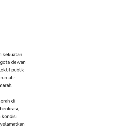
ri kekuatan
anggota dewan
ektif publik
i rumah-
marah.
erah di
irokrasi,
 kondisi
enyelamatkan