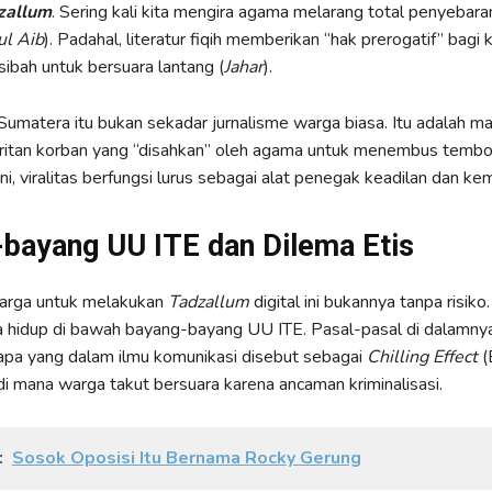
zallum
. Sering kali kita mengira agama melarang total penyebara
ul Aib
). Padahal, literatur fiqih memberikan “hak prerogatif” bagi 
ibah untuk bersuara lantang (
Jahar
).
umatera itu bukan sekadar jurnalisme warga biasa. Itu adalah ma
jeritan korban yang “disahkan” oleh agama untuk menembus tembo
sini, viralitas berfungsi lurus sebagai alat penegak keadilan dan ke
bayang UU ITE dan Dilema Etis
arga untuk melakukan
Tadzallum
digital ini bukannya tanpa risiko.
ta hidup di bawah bayang-bayang UU ITE. Pasal-pasal di dalamnya 
apa yang dalam ilmu komunikasi disebut sebagai
Chilling Effect
(
 di mana warga takut bersuara karena ancaman kriminalisasi.
:
Sosok Oposisi Itu Bernama Rocky Gerung