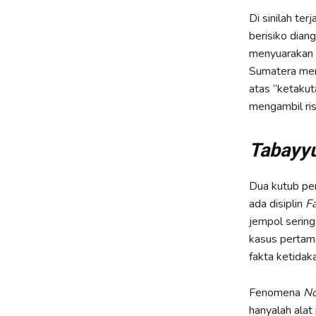
Di sinilah te
berisiko dian
menyuarakan k
Sumatera men
atas “ketakut
mengambil ris
Tabayy
Dua kutub per
ada disiplin
F
jempol sering
kasus pertama
fakta ketidak
Fenomena
No
hanyalah alat