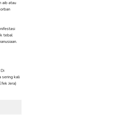
n aib atau
korban
nifestasi
k tebal
manusiaan.
 Di
sering kali
Efek Jera)