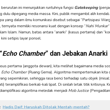
 berurutan ini menunjukkan runtuhnya fungsi
Gatekeeping
(penja
ng dulu dipegang media massa. Kini, publik mengambil alih kendali.
pa yang dalam ilmu komunikasi disebut sebagai “Partisipasi Warg
), ternyata memiliki resonansi kuat dengan konsep “
Nahi Munkar
”
lam Islam. Namun, batas antara “anarki” (kasus pertama) dan “ko
kini setipis layar ponsel.
“
Echo Chamber
” dan Jebakan Anarki
kasus pertama (anggota dewan), kita melihat bagaimana media sos
a
Echo Chamber
(Ruang Gema). Algoritma mempertemukan kita 
ang sepemikiran, sehingga rasa benci terhadap satu objek (misal:
i) teramplifikasi berkali-kali lipat. Di sinilah letak titik kritisnya.
 diamplifikasi algoritma meledak menjadi
Mob Justice
(Pengadilan
:
Hadis Daif: Haruskah Ditolak Mentah-mentah?