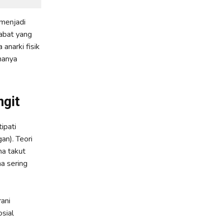
 menjadi
abat yang
anarki fisik
 hanya
ngit
ipati
an). Teori
a takut
a sering
rani
sial