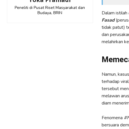
Peneliti di Pusat Riset Masyarakat dan
Dalam istilah 
Budaya, BRIN
Fasad
(perus
tidak patut) 
dan perusakan 
melahirkan ke
Memeca
Namun, kasus 
terhadap vira
tersebut men
melawan arus 
diam menerima
Fenomena
#N
bersuara demi