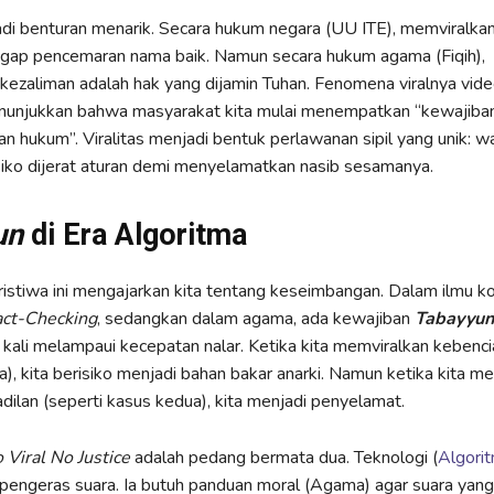
rjadi benturan menarik. Secara hukum negara (UU ITE), memviralka
ggap pencemaran nama baik. Namun secara hukum agama (Fiqih),
ezaliman adalah hak yang dijamin Tuhan. Fenomena viralnya vide
unjukkan bahwa masyarakat kita mulai menempatkan “kewajiban 
an hukum”. Viralitas menjadi bentuk perlawanan sipil yang unik: w
iko dijerat aturan demi menyelamatkan nasib sesamanya.
un
di Era Algoritma
istiwa ini mengajarkan kita tentang keseimbangan. Dalam ilmu ko
act-Checking
, sedangkan dalam agama, ada kewajiban
Tabayyun
 kali melampaui kecepatan nalar. Ketika kita memviralkan kebenci
), kita berisiko menjadi bahan bakar anarki. Namun ketika kita m
adilan (seperti kasus kedua), kita menjadi penyelamat.
 Viral No Justice
adalah pedang bermata dua. Teknologi (
Algori
 pengeras suara. Ia butuh panduan moral (Agama) agar suara yang