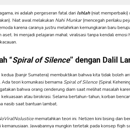
agama, ini adalah pergeseran fatal dari
Ishlah
(niat memperbaiki)
akan). Niat awal melakukan
Nahi Munkar
(mencegah perilaku pej
ternoda karena caranya justru melahirkan kemungkaran baru berupa 
aset. Ini menjadi pelajaran mahal: viralisasi tanpa kendali emosi
kacauan.
h “
Spiral of Silence
” dengan Dalil La
kedua (banjir Sumatera) membuktikan bahwa kita tidak boleh ant
l. Ada teori komunikasi bernama
Spiral of Silence
(Spiral Kehening
gatakan bahwa orang cenderung diam saat melihat masalah karen
kekuasaan atau birokrasi. Selama bertahun-tahun, korban bencan
 nasib saat bantuan lambat.
oViralNoJustice
mematahkan teori ini. Netizen kini bising dan be
 kemanusiaan. Jawabannya mungkin terletak pada konsep fiqih so