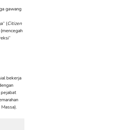
ga gawang
a” (
Citizen
 (mencegah
reksi”
ial bekerja
dengan
 pejabat
 Kemarahan
 Massa).