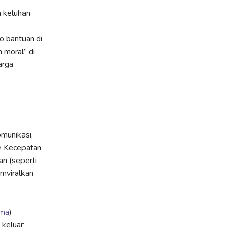
n keluhan
o bantuan di
moral” di
arga
munikasi,
. Kecepatan
an (seperti
emviralkan
tma
)
 keluar