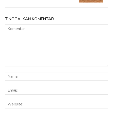
TINGGALKAN KOMENTAR
Komentar:
Na
Ema
Web