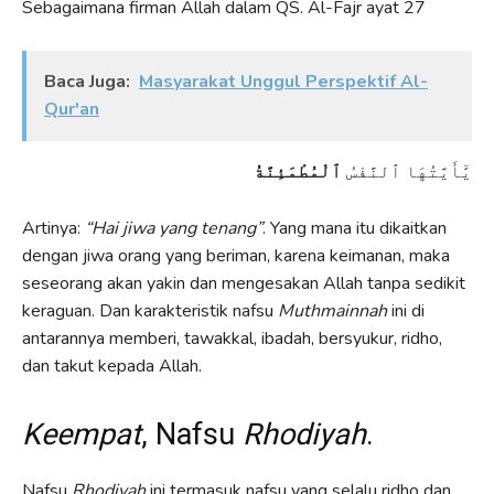
Sebagaimana firman Allah dalam QS. Al-Fajr ayat 27
Baca Juga:
Masyarakat Unggul Perspektif Al-
Qur'an
يَٰٓأَيَّتُهَا ٱلنَّفْسُ
ٱلْمُطْمَئِنَّةُ
Artinya:
“
H
ai jiwa yang tenang”
. Yang mana itu dikaitkan
dengan jiwa orang yang beriman, karena keimanan, maka
seseorang akan yakin dan mengesakan Allah tanpa sedikit
keraguan. Dan karakteristik nafsu
Muthmainnah
ini di
antarannya memberi, tawakkal, ibadah, bersyukur, ridho,
dan takut kepada Allah.
Keempat
, Nafsu
Rhodiyah
.
Nafsu
Rho
diyah
ini termasuk nafsu yang selalu ridho dan