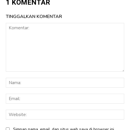
1 KOMENTAR
TINGGALKAN KOMENTAR
Komentar:
Na
Ema
Web
Simpan nama, email, dan situs web saya di browser ini