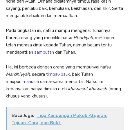
ridha dari Allah. Dimana didalamnya timbul rasa kasih
sayang, perilaku baik, kemuliaan, keikhlasan, dan zikir. Serta
mengajak kebaikan dan memaafkan.
Pada tingkatan ini, nafsu mampu mengenal Tuhannya.
Karena orang yang memiliki nafsu
Rhodiyah
, meskipun
telah merasa cinta kepada Tuhan, namun belum tentu
mendapatkan
sambutan
dari Tuhan.
Hal ini berbeda dengan orang yang mempunyai nafsu
M
ardhiyyah
, secara
timbal-balik
, baik Tuhan
maupun
manusia
sama-sama mencintai. Nafsu ini
kebanyakan hanya dimiliki oleh
khawasul khawash
(orang
khusus yang khusus).
Baca Juga:
Tiga Kandungan Pokok Alquran:
Tujuan, Cara, dan Bukti