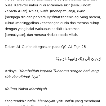
puas. Karakter nafsu ini di antaranya zikir (selalu ingat
kepada Allah), ikhlas,
w
afa’
(menepati janji),
waro’
(menjaga diri dari perkara
syubhat
terlebih agi yang haram),
zuhud (meninggalkan kesenangan dunia dan merasa cukup
dengan yang halal walaupun sedikit), karomah
(kemuliyaan), dan merasa rindu kepada Allah.
Dalam Al-Qur’an ditegaskan pada QS. Al-Fajr: 28
ارْجِعِيْٓ اِلٰى رَبِّكِ
رَاضِيَةً
مَّرْضِيَّةً
Artinya:
“
K
embalilah kepada
T
uhanmu dengan hati yang
rida dan diridai-Nya”
Kelima
, Nafsu
Mardhiyah
Yang terakhir, nafsu
Mardhiyah
, yaitu nafsu yang mendapat