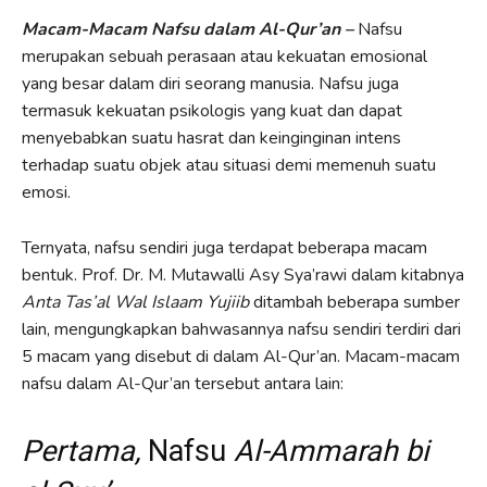
Macam-Macam Nafsu dalam Al-Qur’an –
Nafsu
merupakan sebuah perasaan atau kekuatan emosional
yang besar dalam diri seorang manusia. Nafsu juga
termasuk kekuatan psikologis yang kuat dan dapat
menyebabkan suatu hasrat dan keinginginan intens
terhadap suatu objek atau situasi demi memenuh suatu
emosi.
Ternyata, nafsu sendiri juga terdapat beberapa macam
bentuk. Prof. Dr. M. Mutawalli Asy Sya’rawi dalam kitabnya
Anta Tas
’
al Wal Isl
a
am Yuji
i
b
ditambah beberapa sumber
lain, mengungkapkan bahwasannya nafsu sendiri terdiri dari
5 macam yang disebut di dalam Al-Qur’an. Macam-macam
nafsu dalam Al-Qur’an tersebut antara lain:
Pertama,
Nafsu
Al-Ammarah bi