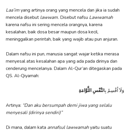
Laa
’
im
yang artinya orang yang mencela dan jika ia sudah
mencela disebut
lawwam.
Disebut nafsu
Lawwamah
karena nafsu ini sering mencela orangnya, karena
kesalahan, baik dosa besar maupun dosa kecil,
meninggalkan perintah, baik yang wajib atau pun anjuran.
Dalam nafsu ini pun, manusia sangat wajar ketika merasa
menyesal atas kesalahan apa yang ada pada dirinya dan
cenderung mencelanya. Dalam Al-Qur’an ditegaskan pada
QS. Al-Qiyamah:
وَلَآ اُقْسِمُ بِا
لنَّفْسِ اللَّوَّامَةِ
Artinya:
“
D
an aku bersumpah demi jiwa yang selalu
menyesali (dirinya sendiri)”
Di mana, dalam kata
annafsul
l
awwamah
yaitu suatu