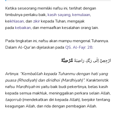
Ketika seseorang memiliki nafsu ini, terlihat dengan
timbulnya perilaku baik,
kasih sayang
,
kemuliaan
,
ke
ikhlasan
, dan
zikir
kepada Tuhan, mengajak
pada
kebaikan
, dan memaafkan kesalahan orang lain.
Pada tingkatan ini, nafsu akan mampu mengenal Tuhannya.
Dalam Al-Qur’an dijelaskan pada
QS. Al-Fajr: 28
:
ارْجِعِيْٓ اِلٰى رَبِّكِ رَاضِيَةً
مَّرْضِيَّةً
Artinya:
“
K
embalilah kepada
T
uhanmu dengan hati yang
puas
a
(Rhodiyah) dan diridhoi (Mardhiyah)”
. Karakteristik
nafsu
Mardhiyah
ini yaitu baik budi pekertinya, belas kasih
kepada semua makhluk, meninggalkan perkara selain Allah,
taqorrub
(mendekatkan diri kepada Allah), berpikir tentang
keagungan Allah, dan rida dengan pembagian Allah.