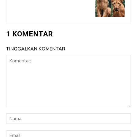
1 KOMENTAR
TINGGALKAN KOMENTAR
Komentar:
Na
Ema