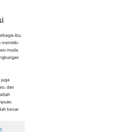
i
ebagai ibu,
 memiliki
asi muda.
lingkungan
 juga
si, dan
atlah
mpuan,
ah besar.
b