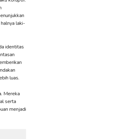
aku koruptif.
h
menunjukkan
halnya laki-
da identitas
antasan
memberikan
indakan
bih luas.
a. Mereka
al serta
puan menjadi