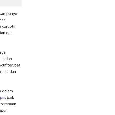
 kampanye
pat
koruptif.
an dari
aya
esi dan
tif terlibat
isasi dan
a dalam
psi
, baik
perempuan
aupun