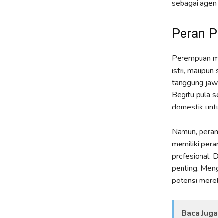
sebagai agen 
Peran P
Perempuan mem
istri, maupun
tanggung jawa
Begitu pula s
domestik untu
Namun, peran
memiliki pera
profesional. 
penting. Meng
potensi mere
Baca Juga