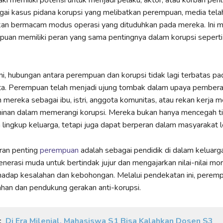
ki memiliki potensi untuk menjadi pelaku, aktor, atau korban peril
gai kasus pidana korupsi yang melibatkan perempuan, media tela
n bermacam modus operasi yang dituduhkan pada mereka. Ini 
an memiliki peran yang sama pentingnya dalam korupsi seperti 
ni, hubungan antara perempuan dan korupsi tidak lagi terbatas pa
a. Perempuan telah menjadi ujung tombak dalam upaya pember
n mereka sebagai ibu, istri, anggota komunitas, atau rekan kerja 
inan dalam memerangi korupsi. Mereka bukan hanya mencegah t
 lingkup keluarga, tetapi juga dapat berperan dalam masyarakat le
ran penting
perempuan
adalah sebagai pendidik di dalam keluarg
erasi muda untuk bertindak jujur dan mengajarkan nilai-nilai mor
hadap kesalahan dan kebohongan. Melalui pendekatan ini, perem
han dan pendukung gerakan anti-korupsi.
:
Di Era Milenial, Mahasiswa S1 Bisa Kalahkan Dosen S3