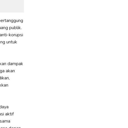
 bertanggung
uang publik.
anti-korupsi
ong untuk
ikan dampak
uga akan
ikan,
kkan
adaya
i aktif
-sama