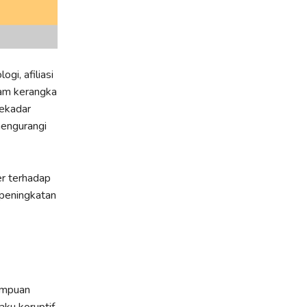
gi, afiliasi
lam kerangka
sekadar
mengurangi
er terhadap
 peningkatan
empuan