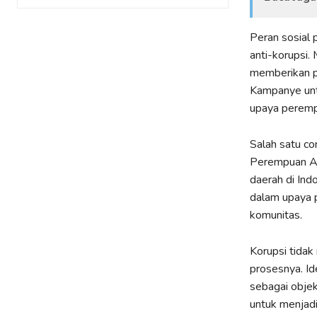
Peran sosial
anti-korupsi.
memberikan pe
Kampanye untu
upaya peremp
Salah satu c
Perempuan Ant
daerah di Ind
dalam upaya p
komunitas.
Korupsi tidak
prosesnya. Id
sebagai objek
untuk menjadi