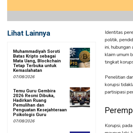
Lihat Lainnya
Identitas per
politik, pend
ini, hubungan
Muhammadiyah Soroti
klaim umum b
Batas Kripto sebagai
Mata Uang, Blockchain
tingkat korups
Tetap Terbuka untuk
Kemaslahatan
Penelitian da
07/08/2026
korupsi tidak
Temu Guru Gembira
partisipasi p
2026 Resmi Dibuka,
Hadirkan Ruang
Pemulihan dan
Peremp
Penguatan Kesejahteraan
Psikologis Guru
07/08/2026
Korupsi, pad