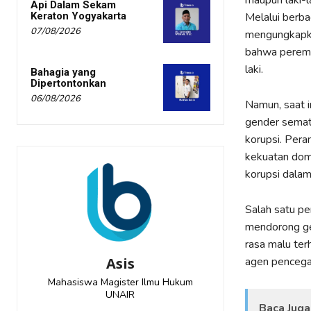
maupun laki-la
Api Dalam Sekam
Keraton Yogyakarta
Melalui berba
07/08/2026
mengungkapka
bahwa perempu
laki.
Bahagia yang
Dipertontonkan
06/08/2026
Namun, saat i
gender semat
korupsi. Pera
kekuatan dom
korupsi dalam
Salah satu pe
mendorong gen
rasa malu ter
Asis
agen pencega
Mahasiswa Magister Ilmu Hukum
UNAIR
Baca Juga