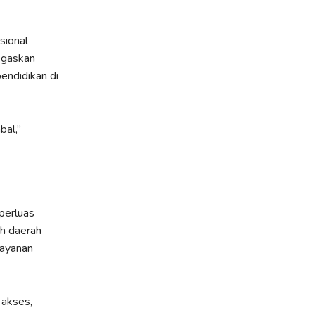
sional
egaskan
endidikan di
bal,”
perluas
ah daerah
layanan
 akses,