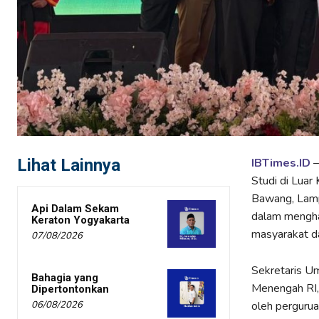
Lihat Lainnya
IBTimes.ID
–
Studi di Lua
Bawang, Lamp
Api Dalam Sekam
dalam menghad
Keraton Yogyakarta
masyarakat d
07/08/2026
Sekretaris U
Bahagia yang
Menengah RI,
Dipertontonkan
oleh perguruan
06/08/2026