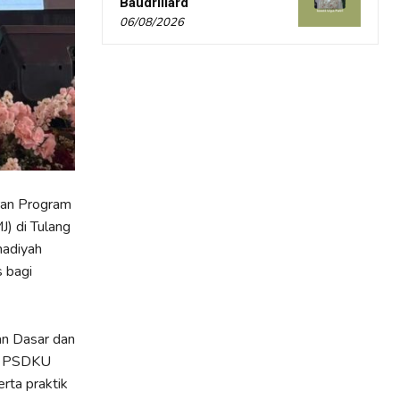
Baudrillard
06/08/2026
ran Program
J) di Tulang
madiyah
s bagi
n Dasar dan
an PSDKU
erta praktik