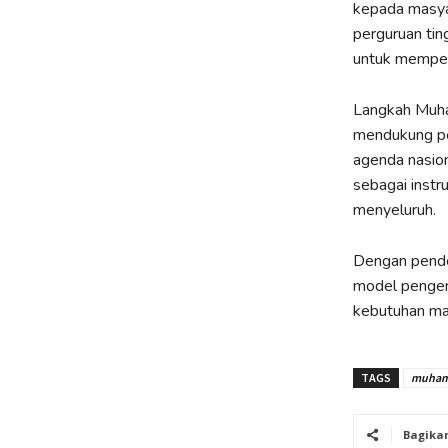
kepada masya
perguruan tin
untuk memper
Langkah Muham
mendukung pe
agenda nasion
sebagai instr
menyeluruh.
Dengan pende
model pengemb
kebutuhan ma
TAGS
muham
Bagika