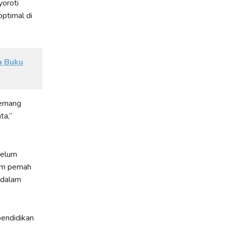
yoroti
ptimal di
a Buku
memang
ta,”
belum
um pernah
 dalam
pendidikan