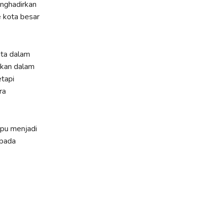
nghadirkan
e kota besar
ata dalam
kan dalam
etapi
ra
pu menjadi
 pada