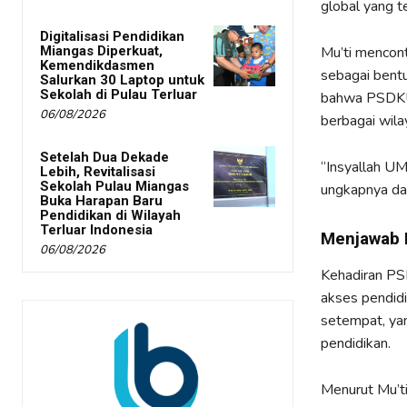
global yang t
Digitalisasi Pendidikan
Miangas Diperkuat,
Mu’ti mencont
Kemendikdasmen
sebagai bent
Salurkan 30 Laptop untuk
Sekolah di Pulau Terluar
bahwa PSDKU 
06/08/2026
berbagai wila
Setelah Dua Dekade
“Insyallah UM
Lebih, Revitalisasi
Sekolah Pulau Miangas
ungkapnya da
Buka Harapan Baru
Pendidikan di Wilayah
Terluar Indonesia
Menjawab 
06/08/2026
Kehadiran PS
akses pendidi
setempat, ya
pendidikan.
Menurut Mu’ti