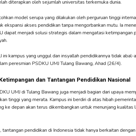
elah diterapkan oleh sejumlah universitas terkemuka dunia.
ohkan model serupa yang dilakukan oleh perguruan tinggi interna
uk ekspansi akses pendidikan tanpa mengorbankan mutu. Ia men
dapat menjadi solusi strategis dalam mengatasi ketimpangan p
yah.
J ini kampus yang unggul dan insyallah pendidikannya tidak abal-a
lam peresmian PSDKU UMJ Tulang Bawang, Ahad (26/4).
Ketimpangan dan Tantangan Pendidikan Nasional
DKU UMJ di Tulang Bawang juga menjadi bagian dari upaya mem
kan tinggi yang merata. Kampus ini berdiri di atas hibah pemerint
ng ke depan akan terus dikembangkan untuk menunjang kualitas 
, tantangan pendidikan di Indonesia tidak hanya berkaitan dengan