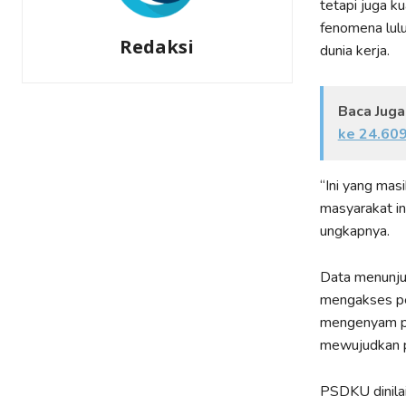
tetapi juga k
fenomena lulu
Redaksi
dunia kerja.
Baca Juga
ke 24.60
“Ini yang mas
masyarakat i
ungkapnya.
Data menunjuk
mengakses pe
mengenyam pen
mewujudkan pe
PSDKU dinilai