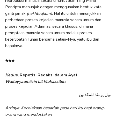
reproduksi manusia secara umum, Allah Yang Maha
Pencipta menunjuk dengan menggunakan bentuk kata
ganti jamak
(nakhluqkum)
. Hal itu untuk menunjukkan
perbedaan proses kejadian manusia secara umum dan
proses kejadian Adam as. secara khusus, di mana
penciptaan manusia secara umum melalui proses
keterlibatan Tuhan bersama selain-Nya, yaitu ibu dan
bapaknya.
***
Kedua,
Repetisi Redaksi dalam Ayat
Wailuyyaumiizin Lil Mukazzibin.
ويل يومئذ للمكذبين
Artinya: Kecelakaan besarlah pada hari itu bagi orang-
orang yang mendustakan