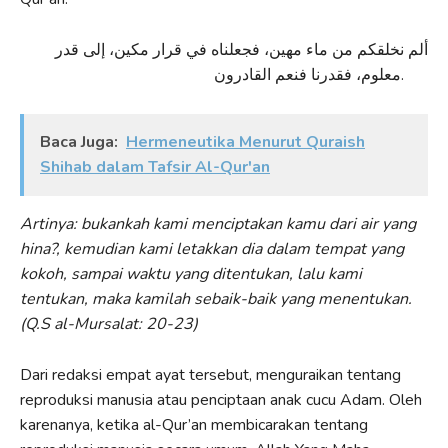
ألم نخلقكم من ماء مهين، فجعلناه في قرار مكين، إلى قدر
معلوم، فقدرنا فنعم القادرون.
Baca Juga:
Hermeneutika Menurut Quraish
Shihab dalam Tafsir Al-Qur'an
Artinya: bukankah kami menciptakan kamu dari air yang
hina?, kemudian kami letakkan dia dalam tempat yang
kokoh, sampai waktu yang ditentukan, lalu kami
tentukan, maka kamilah sebaik-baik yang menentukan.
(Q.S al-Mursalat: 20-23)
Dari redaksi empat ayat tersebut, menguraikan tentang
reproduksi manusia atau penciptaan anak cucu Adam. Oleh
karenanya, ketika al-Qur’an membicarakan tentang