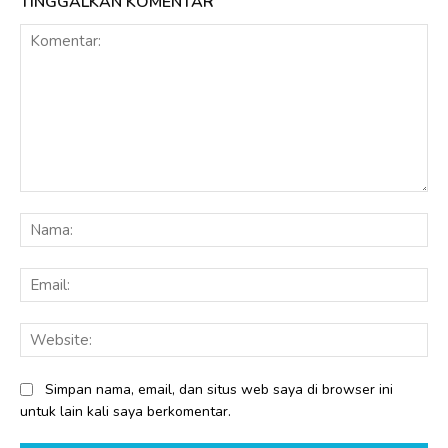
TINGGALKAN KOMENTAR
Komentar:
Na
Ema
Web
Simpan nama, email, dan situs web saya di browser ini
untuk lain kali saya berkomentar.