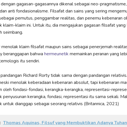
y dengan gagasan-gagasannya dikenal sebagai neo-pragmatisme, 
 dan anti fondasionalisme. Filsafat dan sains yang sering menge
sebagai pemutus, penggambar realitas, dan penemu kebenaran ob
 klaim-klaim ini. Untuk itu, dia mengajukan gagasan filsafat yang 
ih seimbang.
y menolak klaim filsafat maupun sains sebagai penerjemah realit
rty beranggapan bahwa
hermeunetik
memainkan peranan yang lebi
emologis itu sendiri.
 pandangan Richard Rorty tidak sama dengan pandangan relativis
eski menolak keberadaan kebenaran absolut, tapi kebenaran mas
n oleh fondasi-fondasi, kerangka-kerangka, representasi-represent
 penyusunan kerangka, fondasi, representasi itu sama sekali. Mak
 untuk dianggap sebagai seorang relativis (Britannica, 2021)
:
Thomas Aquinas, Filsuf yang Membuktikan Adanya Tuhan