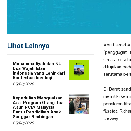
Lihat Lainnya
Abu Hamid Al-
“penggugat” f
secara keselu
Muhammadiyah dan NU:
ditujukan pad
Dua Wajah Islam
Indonesia yang Lahir dari
Terutama ber
Kontestasi Ideologi
05/08/2026
Di Barat send
memiliki kem
Kepedulian Menguatkan
Asa: Program Orang Tua
pemikiran fil
Asuh PCIA Malaysia
filsafat. Rich
Bantu Pendidikan Anak
Sanggar Bimbingan
Dewey.
05/08/2026