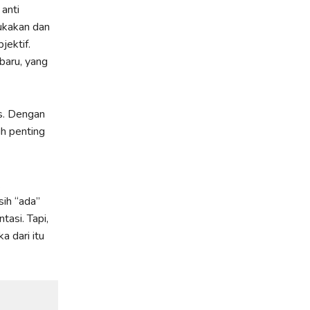
anti
mukakan dan
jektif.
baru, yang
as. Dengan
h penting
.
ih “ada”
asi. Tapi,
a dari itu