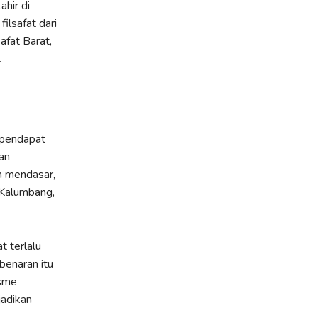
hir di
ilsafat dari
afat Barat,
.
 pendapat
an
h mendasar,
(Kalumbang,
t terlalu
benaran itu
isme
jadikan