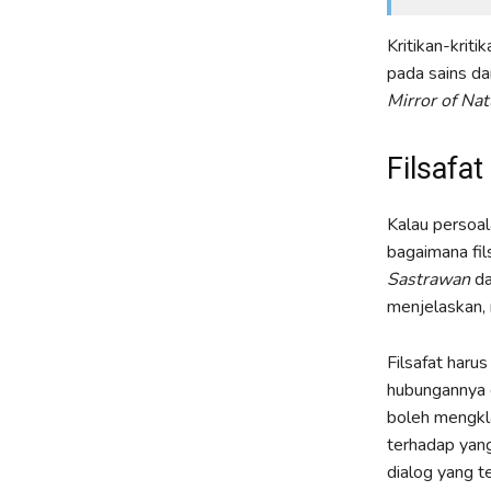
Kritikan-krit
pada sains da
Mirror of Nat
Filsafat
Kalau persoal
bagaimana fil
Sastrawan
da
menjelaskan, 
Filsafat haru
hubungannya d
boleh mengkla
terhadap yang 
dialog yang t