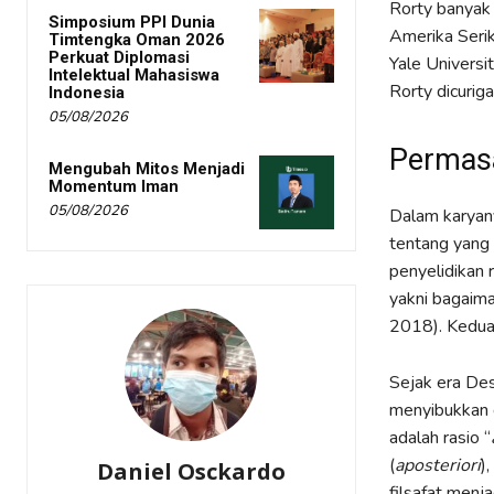
Rorty banyak 
Simposium PPI Dunia
Amerika Serik
Timtengka Oman 2026
Perkuat Diplomasi
Yale Universi
Intelektual Mahasiswa
Rorty dicurig
Indonesia
05/08/2026
Permasa
Mengubah Mitos Menjadi
Momentum Iman
05/08/2026
Dalam karya
tentang yang
penyelidikan 
yakni bagaima
2018). Keduan
Sejak era Des
menyibukkan d
adalah rasio “
(
aposteriori
)
Daniel Osckardo
filsafat menja