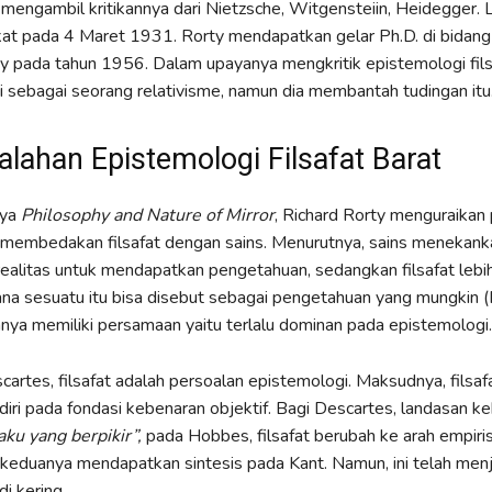
mengambil kritikannya dari Nietzsche, Witgensteiin, Heidegger. La
at pada 4 Maret 1931. Rorty mendapatkan gelar Ph.D. di bidang f
ty pada tahun 1956. Dalam upayanya mengkritik epistemologi fils
ai sebagai seorang relativisme, namun dia membantah tudingan itu
lahan Epistemologi Filsafat Barat
nya
Philosophy and Nature of Mirror
, Richard Rorty menguraikan
 membedakan filsafat dengan sains. Menurutnya, sains menekank
realitas untuk mendapatkan pengetahuan, sedangkan filsafat lebi
na sesuatu itu bisa disebut sebagai pengetahuan yang mungkin 
ya memiliki persamaan yaitu terlalu dominan pada epistemologi.
cartes, filsafat adalah persoalan epistemologi. Maksudnya, filsafa
iri pada fondasi kebenaran objektif. Bagi Descartes, landasan ke
aku yang berpikir”,
pada Hobbes, filsafat berubah ke arah empir
, keduanya mendapatkan sintesis pada Kant. Namun, ini telah men
di kering.