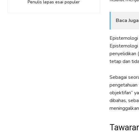
Penulis lepas esai populer
Baca Juga
Epistemologi 
Epistemologi 
penyelidikan 
tetap dan tid
Sebagai seora
pengetahuan y
objektifan” y
dibahas, seba
meninggalkan
Tawaran