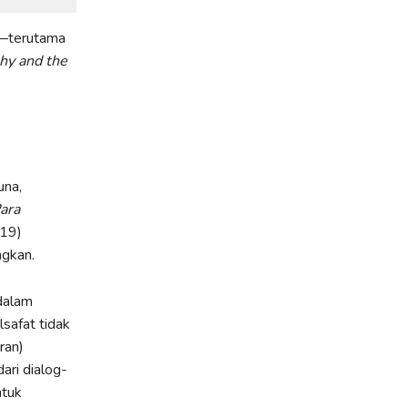
f—terutama
hy and the
una,
ara
19)
ngkan.
 dalam
lsafat tidak
ran)
dari dialog-
ntuk