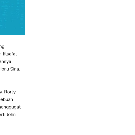
ang
 filsafat
tannya
Ibnu Sina.
y. Rorty
sebuah
 menggugat
rti John