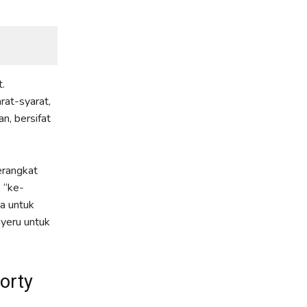
.
rat-syarat,
n, bersifat
erangkat
 “ke-
ya untuk
nyeru untuk
orty