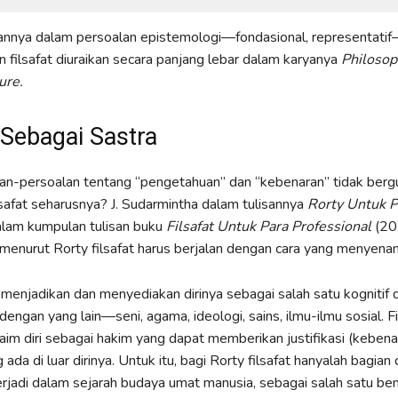
ikannya dalam persoalan epistemologi—fondasional, representati
n filsafat diuraikan secara panjang lebar dalam karyanya
Philosop
ure.
 Sebagai Sastra
an-persoalan tentang “pengetahuan” dan “kebenaran” tidak berg
safat seharusnya? J. Sudarmintha dalam tulisannya
Rorty Untuk P
lam kumpulan tulisan buku
Filsafat Untuk Para Professional
(20
menurut Rorty filsafat harus berjalan dengan cara yang menyena
s menjadikan dan menyediakan dirinya sebagai salah satu kognitif
engan yang lain—seni, agama, ideologi, sains, ilmu-ilmu sosial. Fi
im diri sebagai hakim yang dapat memberikan justifikasi (kebena
ada di luar dirinya. Untuk itu, bagi Rorty filsafat hanyalah bagian 
erjadi dalam sejarah budaya umat manusia, sebagai salah satu be