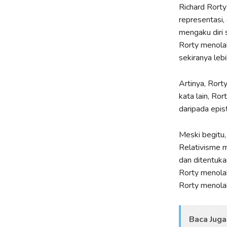
Richard Rort
representasi,
mengaku diri 
Rorty menolak
sekiranya leb
Artinya, Rort
kata lain, Ro
daripada epist
Meski begitu,
Relativisme m
dan ditentuka
Rorty menolak
Rorty menolak
Baca Juga