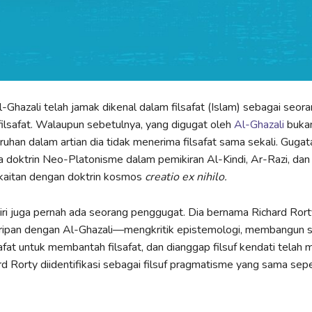
Ghazali telah jamak dikenal dalam filsafat (Islam) sebagai seor
ilsafat. Walaupun sebetulnya, yang digugat oleh
Al-Ghazali
bukan
ruhan dalam artian dia tidak menerima filsafat sama sekali. Guga
a doktrin Neo-Platonisme dalam pemikiran Al-Kindi, Ar-Razi, dan 
kaitan dengan doktrin kosmos
creatio ex nihilo.
iri juga pernah ada seorang penggugat. Dia bernama Richard Rort
iripan dengan Al-Ghazali—mengkritik epistemologi, membangun 
safat untuk membantah filsafat, dan dianggap filsuf kendati telah
ard Rorty diidentifikasi sebagai filsuf pragmatisme yang sama sepe