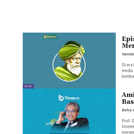
Epi
Men
Hamdan
Di era
media 
kembal
OPINI
Ami
Bas
Bahry A
Prof. 
Intele
mengen