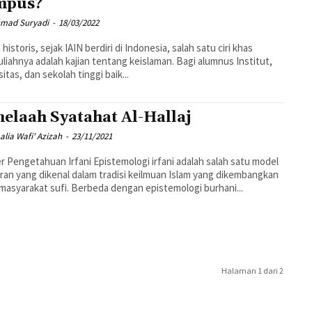
mpus?
hmad Suryadi
-
18/03/2022
historis, sejak IAIN berdiri di Indonesia, salah satu ciri khas
liahnya adalah kajian tentang keislaman. Bagi alumnus Institut,
sitas, dan sekolah tinggi baik...
elaah Syatahat Al-Hallaj
lia Wafi' Azizah
-
23/11/2021
uan Irfani Epistemologi irfani adalah salah satu model
ran yang dikenal dalam tradisi keilmuan Islam yang dikembangkan
masyarakat sufi. Berbeda dengan epistemologi burhani...
Halaman 1 dari 2