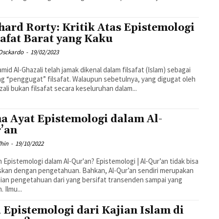
hard Rorty: Kritik Atas Epistemologi
safat Barat yang Kaku
 Osckardo
-
19/02/2023
mid Al-Ghazali telah jamak dikenal dalam filsafat (Islam) sebagai
g “penggugat” filsafat. Walaupun sebetulnya, yang digugat oleh
zali bukan filsafat secara keseluruhan dalam...
a Ayat Epistemologi dalam Al-
’an
hin
-
19/10/2022
emologi dalam Al-Qur'an? Epistemologi | Al-Qur’an tidak bisa
skan dengan pengetahuan. Bahkan, Al-Qur’an sendiri merupakan
ian pengetahuan dari yang bersifat transenden sampai yang
imanen. Ilmu...
 Epistemologi dari Kajian Islam di