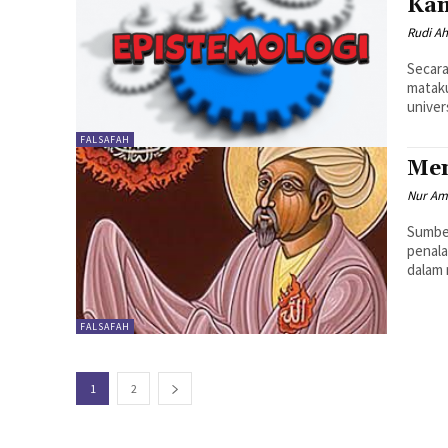
Ka
Rudi A
Secara 
mataku
univer
FALSAFAH
Men
Nur Ama
Sumber Pengetah
penala
dalam 
FALSAFAH
1
2