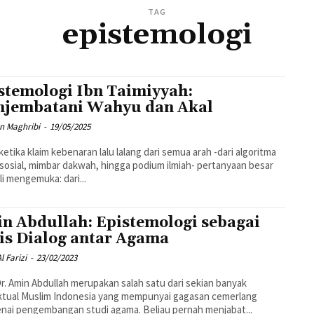
TAG
epistemologi
stemologi Ibn Taimiyyah:
jembatani Wahyu dan Akal
 Maghribi
-
19/05/2025
 ketika klaim kebenaran lalu lalang dari semua arah -dari algoritma
sosial, mimbar dakwah, hingga podium ilmiah- pertanyaan besar
i mengemuka: dari...
n Abdullah: Epistemologi sebagai
is Dialog antar Agama
l Farizi
-
23/02/2023
Dr. Amin Abdullah merupakan salah satu dari sekian banyak
ktual Muslim Indonesia yang mempunyai gagasan cemerlang
ai pengembangan studi agama. Beliau pernah menjabat...