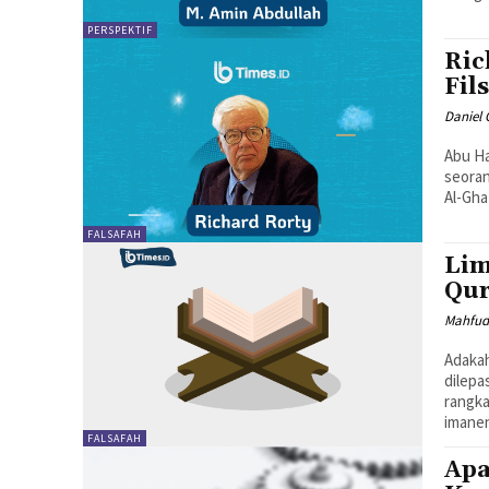
PERSPEKTIF
Ric
Fil
Daniel
Abu Ha
seoran
Al-Gha
FALSAFAH
Lim
Qur
Mahfud
Adakah Epist
dilepa
rangka
FALSAFAH
Apa