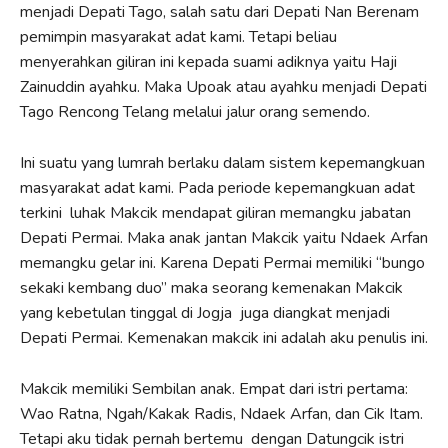
menjadi Depati Tago, salah satu dari Depati Nan Berenam
pemimpin masyarakat adat kami. Tetapi beliau
menyerahkan giliran ini kepada suami adiknya yaitu Haji
Zainuddin ayahku. Maka Upoak atau ayahku menjadi Depati
Tago Rencong Telang melalui jalur orang semendo.
Ini suatu yang lumrah berlaku dalam sistem kepemangkuan
masyarakat adat kami. Pada periode kepemangkuan adat
terkini luhak Makcik mendapat giliran memangku jabatan
Depati Permai. Maka anak jantan Makcik yaitu Ndaek Arfan
memangku gelar ini. Karena Depati Permai memiliki “bungo
sekaki kembang duo” maka seorang kemenakan Makcik
yang kebetulan tinggal di Jogja juga diangkat menjadi
Depati Permai. Kemenakan makcik ini adalah aku penulis ini.
Makcik memiliki Sembilan anak. Empat dari istri pertama:
Wao Ratna, Ngah/Kakak Radis, Ndaek Arfan, dan Cik Itam.
Tetapi aku tidak pernah bertemu dengan Datungcik istri