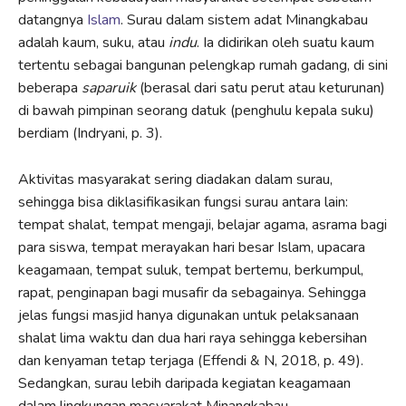
datangnya
Islam
. Surau dalam sistem adat Minangkabau
adalah kaum, suku, atau
indu
. Ia didirikan oleh suatu kaum
tertentu sebagai bangunan pelengkap rumah gadang, di sini
beberapa
saparuik
(berasal dari satu perut atau keturunan)
di bawah pimpinan seorang datuk (penghulu kepala suku)
berdiam (Indryani, p. 3).
Aktivitas masyarakat sering diadakan dalam surau,
sehingga bisa diklasifikasikan fungsi surau antara lain:
tempat shalat, tempat mengaji, belajar agama, asrama bagi
para siswa, tempat merayakan hari besar Islam, upacara
keagamaan, tempat suluk, tempat bertemu, berkumpul,
rapat, penginapan bagi musafir da sebagainya. Sehingga
jelas fungsi masjid hanya digunakan untuk pelaksanaan
shalat lima waktu dan dua hari raya sehingga kebersihan
dan kenyaman tetap terjaga (Effendi & N, 2018, p. 49).
Sedangkan, surau lebih daripada kegiatan keagamaan
dalam lingkungan masyarakat Minangkabau.