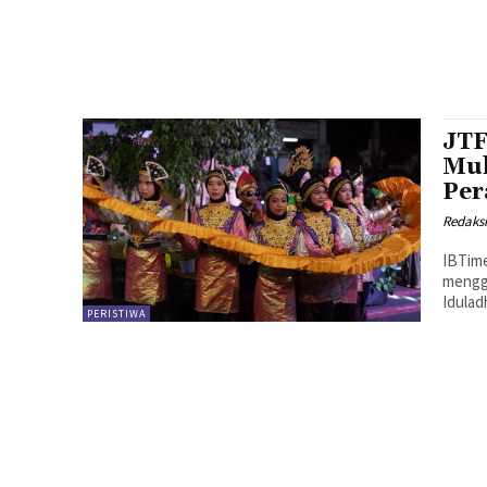
JTF
Muh
Per
Redaks
IBTime
mengge
Idulad
PERISTIWA