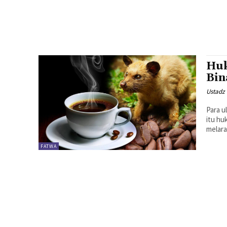
Huk
Bin
Ustadz 
Para 
itu hu
melara
FATWA