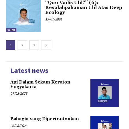
“Quo Vadis Ulil?” (6):
Kesalahpahaman Ulil Atas Deep
Ecology
15/07/2024
OPINI
1
2
3
Latest news
Api Dalam Sekam Keraton
Yogyakarta
07/08/2026
Bahagia yang Dipertontonkan
06/08/2026