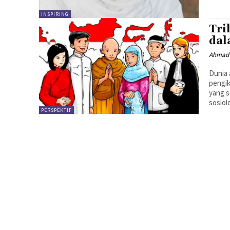
INSPIRING
Tri
dal
Ahmad 
Dunia 
pengi
yang setia. Bangsa Indonesia yang Mu
sosiol
PERSPEKTIF