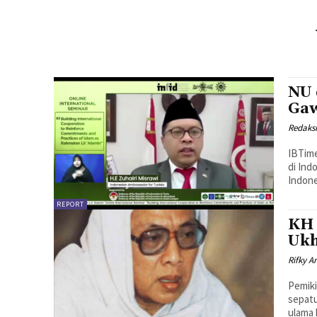
NU 
Gaw
Redaks
IBTim
di Ind
Indone
REPORT
KH 
Uk
Rifky A
Pemiki
sepatu
ulama 