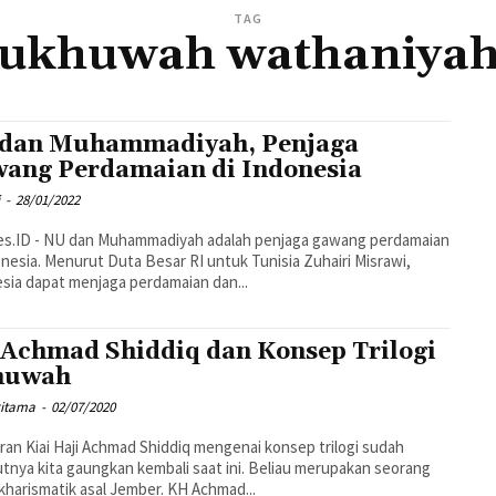
TAG
ukhuwah wathaniya
dan Muhammadiyah, Penjaga
ang Perdamaian di Indonesia
i
-
28/01/2022
es.ID - NU dan Muhammadiyah adalah penjaga gawang perdamaian
onesia. Menurut Duta Besar RI untuk Tunisia Zuhairi Misrawi,
sia dapat menjaga perdamaian dan...
Achmad Shiddiq dan Konsep Trilogi
huwah
ritama
-
02/07/2020
ran Kiai Haji Achmad Shiddiq mengenai konsep trilogi sudah
tnya kita gaungkan kembali saat ini. Beliau merupakan seorang
kharismatik asal Jember. KH Achmad...