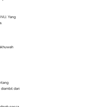
NU. Yang
a.
 ukhuwah
ntang
diambil dari
dinah pasca