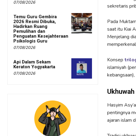
07/08/2026
sekretaris pr
Temu Guru Gembira
Pada Muktama
2026 Resmi Dibuka,
Hadirkan Ruang
saat itu Kia
Pemulihan dan
Penguatan Kesejahteraan
Menjelang di
Psikologis Guru
memperkenalk
07/08/2026
Konsep
trilo
Api Dalam Sekam
Keraton Yogyakarta
islamiyah (p
07/08/2026
kebangsaan),
Ukhuwah 
Hasyim Asy’
pentingnya me
ajaran islam
Tradisi ukhuw