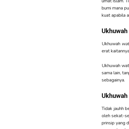
umat islam. T
bumi mana pun
kuat apabila 
Ukhuwah
Ukhuwah
wat
erat kaitanny
Ukhuwah wath
sama lain, tan
sebagainya.
Ukhuwah
Tidak jauhh 
oleh sekat-se
prinsip yang