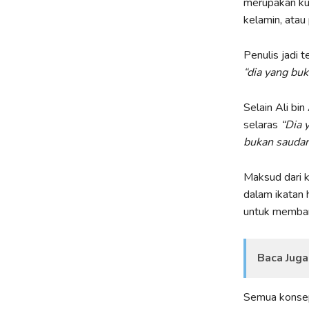
merupakan kun
kelamin, atau 
Penulis jadi 
“dia yang bu
Selain Ali bi
selaras
“Dia 
bukan sauda
Maksud dari k
dalam ikatan 
untuk membant
Baca Juga
Semua konsep