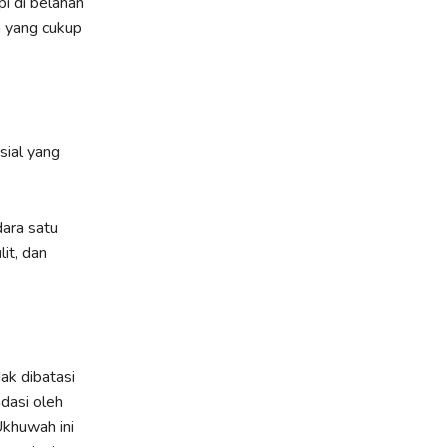
i di belahan
n yang cukup
ial yang
ara satu
it, dan
ak dibatasi
dasi oleh
Ukhuwah ini