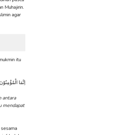
 Muhajirin.
limin agar
mukmin itu
اِنَّمَا الْمُؤْمِنُوْن
 antara
mu mendapat
n sesama