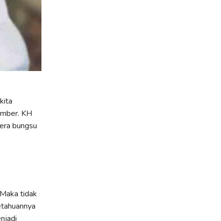
kita
Jember. KH
tera bungsu
 Maka tidak
getahuannya
njadi