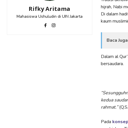
hijrah, Nabi 
Rifky Aritama
Di dalam had
Mahasiswa Ushuludin di UIN Jakarta
kaum muslimin
Baca Juga
Dalam al Qur’
bersaudara.
“Sesungguhny
kedua saudar
rahmat.”
(Q.S
Pada
konse