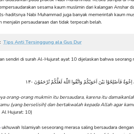
mempersaudarakan sesama kaum muslimin dari kalangan Anshar dan
its-haditsnya Nabi Muhammad juga banyak memerintah kaum mus
 menjalin persaudaraan dan tidak terpecah belah.
:
Tips Anti Tersinggung ala Gus Dur
an sendiri di surah Al-Hujurat ayat 10 dijelaskan bahwa seorang 
َ اِخْوَةٌ فَاَصْلِحُوْا بَيْنَ اَخَوَيْكُمْ وَاتَّقُوا اللّٰهَ لَعَلَّكُمْ تُرْحَمُوْنَ -١٣
a orang-orang mukmin itu bersaudara, karena itu damaikanlah
amu (yang berselisih) dan bertakwalah kepada Allah agar ka
. Al Hujurat: 10)
p
ukhuwah Islamiyah seseorang merasa saling bersaudara denga