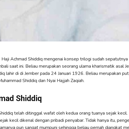
i Haji Achmad Shiddiq mengenai konsep trilogi sudah sepatutnya 
ali saat ini. Beliau merupakan seorang ulama kharismatik asal 
q lahir di di Jember pada 24 Januari 1926. Beliau merupakan pu
i Muhammad Shiddiq dan Nyai Hajjah Zaqiah.
mad Shiddiq
hiddiq telah ditinggal wafat oleh kedua orang tuanya sejak kecil.
sejak kecil dikenal dengan pribadi penyabar. Tidak hanya itu, pen
gamanya pun sangat mumpuni sehingga beliau pernah diangkat me