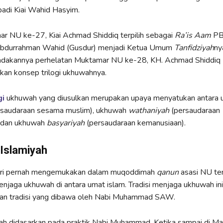
ibadi Kiai Wahid Hasyim.
r NU ke-27, Kiai Achmad Shiddiq terpilih sebagai
Ra’is Aam
PB
i Abdurrahman Wahid (Gusdur) menjadi Ketua Umum
Tanfidziyah
ny
adakannya perhelatan Muktamar NU ke-28, KH. Achmad Shiddiq
an konsep trilogi ukhuwahnya.
gi
ukhuwah yang diusulkan merupakan upaya menyatukan antara
ersaudaraan sesama muslim), ukhuwah
wathaniyah
(persaudaraan
 dan ukhuwah
basyariyah
(persaudaraan kemanusiaan).
Islamiyah
ari pernah mengemukakan dalam muqoddimah
qanun
asasi NU te
njaga ukhuwah di antara umat islam. Tradisi menjaga ukhuwah ini 
 dan tradisi yang dibawa oleh Nabi Muhammad SAW.
ah didasarkan pada praktik Nabi Muhammad. Ketika sampai di Ma