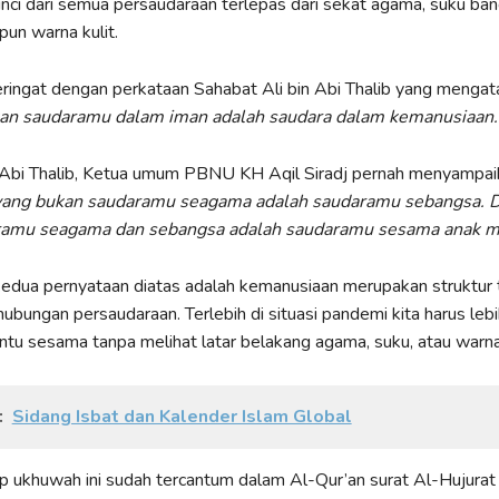
ci dari semua persaudaraan terlepas dari sekat agama, suku bang
pun warna kulit.
teringat dengan perkataan Sahabat Ali bin Abi Thalib yang mengat
kan saudaramu dalam iman adalah saudara dalam kemanusiaan.
n Abi Thalib, Ketua umum PBNU KH Aqil Siradj pernah menyampai
yang bukan saudaramu seagama adalah saudaramu sebangsa. D
ramu seagama dan sebangsa adalah saudaramu sesama anak ma
edua pernyataan diatas adalah kemanusiaan merupakan struktur t
hubungan persaudaraan. Terlebih di situasi pandemi kita harus leb
u sesama tanpa melihat latar belakang agama, suku, atau warna 
:
Sidang Isbat dan Kalender Islam Global
 ukhuwah ini sudah tercantum dalam Al-Qur’an surat Al-Hujurat