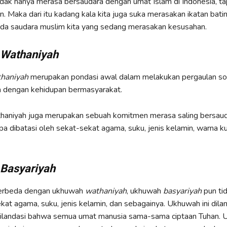
idak hanya merasa bersaudara dengan umat Islam di Indonesia, tap
. Maka dari itu kadang kala kita juga suka merasakan ikatan bati
ada saudara muslim kita yang sedang merasakan kesusahan.
Wathaniyah
haniyah
merupakan pondasi awal dalam melakukan pergaulan sos
a dengan kehidupan bermasyarakat.
aniyah juga merupakan sebuah komitmen merasa saling bersaud
pa dibatasi oleh sekat-sekat agama, suku, jenis kelamin, warna kul
Basyariyah
berbeda dengan ukhuwah
wathaniyah
, ukhuwah
basyariyah
pun tid
kat agama, suku, jenis kelamin, dan sebagainya. Ukhuwah ini dilan
 dilandasi bahwa semua umat manusia sama-sama ciptaan Tuhan. 