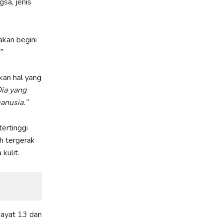
sa, jenis
akan begini
”
kan hal yang
ia yang
nusia.”
ertinggi
ih tergerak
kulit.
 ayat 13 dan