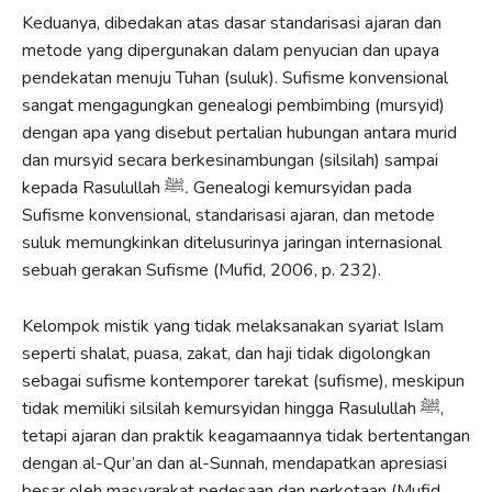
Keduanya, dibedakan atas dasar standarisasi ajaran dan
metode yang dipergunakan dalam penyucian dan upaya
pendekatan menuju Tuhan (suluk). Sufisme konvensional
sangat mengagungkan genealogi pembimbing (mursyid)
dengan apa yang disebut pertalian hubungan antara murid
dan mursyid secara berkesinambungan (silsilah) sampai
kepada Rasulullah ﷺ
.
Genealogi kemursyidan pada
Sufisme konvensional, standarisasi ajaran, dan metode
suluk memungkinkan ditelusurinya jaringan internasional
sebuah gerakan Sufisme (Mufid, 2006, p. 232).
Kelompok mistik yang tidak melaksanakan syariat Islam
seperti shalat, puasa, zakat, dan haji tidak digolongkan
sebagai sufisme kontemporer tarekat (sufisme), meskipun
tidak memiliki silsilah kemursyidan hingga Rasulullah ﷺ,
tetapi ajaran dan praktik keagamaannya tidak bertentangan
dengan al-Qur’an dan al-Sunnah, mendapatkan apresiasi
besar oleh masyarakat pedesaan dan perkotaan (Mufid,