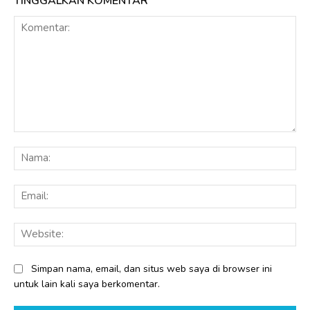
TINGGALKAN KOMENTAR
Komentar:
Na
Ema
Web
Simpan nama, email, dan situs web saya di browser ini
untuk lain kali saya berkomentar.