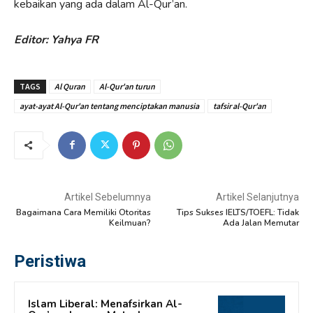
kebaikan yang ada dalam Al-Qur’an.
Editor: Yahya FR
TAGS
Al Quran
Al-Qur'an turun
ayat-ayat Al-Qur'an tentang menciptakan manusia
tafsir al-Qur'an
Artikel Sebelumnya
Artikel Selanjutnya
Bagaimana Cara Memiliki Otoritas
Tips Sukses IELTS/TOEFL: Tidak
Keilmuan?
Ada Jalan Memutar
Peristiwa
Islam Liberal: Menafsirkan Al-