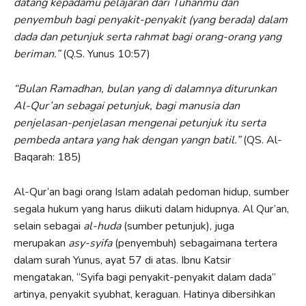
datang kepadamu pelajaran dari Tuhanmu dan
penyembuh bagi penyakit-penyakit (yang berada) dalam
dada dan petunjuk serta rahmat bagi orang-orang yang
beriman.”
(Q.S. Yunus 10:57)
“Bulan Ramadhan, bulan yang di dalamnya diturunkan
Al-Qur’an
sebagai petunjuk, bagi manusia dan
penjelasan-penjelasan mengenai petunjuk itu serta
pembeda antara yang hak dengan yangn batil.”
(QS. Al-
Baqarah: 185)
Al-Qur’an bagi orang Islam adalah pedoman hidup, sumber
segala hukum yang harus diikuti dalam hidupnya. Al Qur’an,
selain sebagai
al-huda
(sumber petunjuk), juga
merupakan
asy-syifa
(penyembuh) sebagaimana tertera
dalam surah Yunus, ayat 57 di atas. Ibnu Katsir
mengatakan, “Syifa bagi penyakit-penyakit dalam dada”
artinya, penyakit syubhat, keraguan. Hatinya dibersihkan