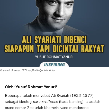
Ilustrasi. Sumber: IBTimes/Galih Qoobid Mulqi
Oleh: Yusuf Rohmat Yanuri
*
Beberapa tokoh menyebut Ali Syariati (1933-1977)
sebagai ideolog
par excellence
(tiada banding). Ia adalah
orang nomor 2 setelah Khomeini yang mendorong