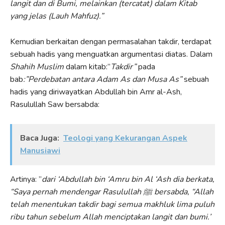
langit dan di Bumi, melainkan (tercatat) dalam Kitab
yang jelas (Lauh Mahfuz).”
Kemudian berkaitan dengan permasalahan takdir, terdapat
sebuah hadis yang menguatkan argumentasi diatas. Dalam
Shahih Muslim
dalam kitab:”
Takdir”
pada
bab
:”Perdebatan antara Adam As dan Musa As”
sebuah
hadis yang diriwayatkan Abdullah bin Amr al-Ash,
Rasulullah Saw bersabda:
Baca Juga:
Teologi yang Kekurangan Aspek
Manusiawi
Artinya: ”
dari ‘Abdullah bin ‘Amru bin Al ‘Ash dia berkata,
“Saya pernah mendengar Rasulullah ﷺ bersabda, “Allah
telah menentukan takdir bagi semua makhluk lima puluh
ribu tahun sebelum Allah menciptakan langit dan bumi.’