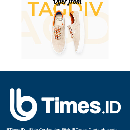
IBTimes.ID – Bikin Cerdas dan Bijak. IBTimes.ID adalah media