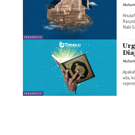
Muhamm
Khulafa' Al-Rasyidi
Rasyid
Nabi S
PERSPEKTIF
Urg
Dia
Muhamm
Apakah
ada, k
sejeni
PERSPEKTIF