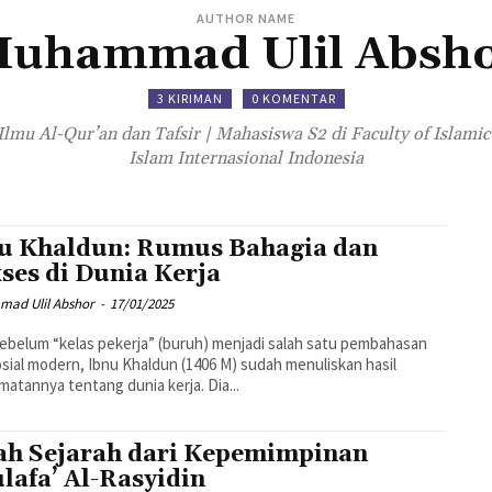
AUTHOR NAME
uhammad Ulil Absh
3 KIRIMAN
0 KOMENTAR
lmu Al-Qur’an dan Tafsir | Mahasiswa S2 di Faculty of Islamic 
Islam Internasional Indonesia
u Khaldun: Rumus Bahagia dan
ses di Dunia Kerja
ad Ulil Abshor
-
17/01/2025
ebelum “kelas pekerja” (buruh) menjadi salah satu pembahasan
osial modern, Ibnu Khaldun (1406 M) sudah menuliskan hasil
atannya tentang dunia kerja. Dia...
ah Sejarah dari Kepemimpinan
lafa’ Al-Rasyidin