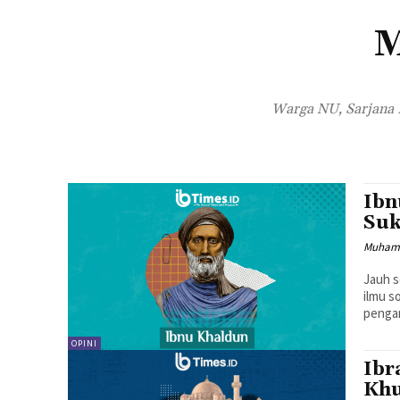
M
Warga NU, Sarjana I
Ibn
Suk
Muhamm
Jauh s
ilmu s
pengam
OPINI
Ibr
Khu