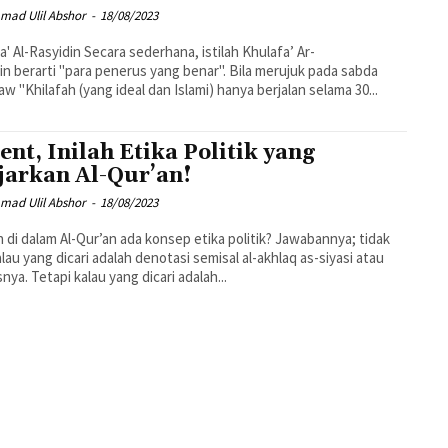
ad Ulil Abshor
-
18/08/2023
n Secara sederhana, istilah Khulafa’ Ar-
in berarti "para penerus yang benar". Bila merujuk pada sabda
aw "Khilafah (yang ideal dan Islami) hanya berjalan selama 30...
ent, Inilah Etika Politik yang
jarkan Al-Qur’an!
ad Ulil Abshor
-
18/08/2023
 di dalam Al-Qur’an ada konsep etika politik? Jawabannya; tidak
alau yang dicari adalah denotasi semisal al-akhlaq as-siyasi atau
snya. Tetapi kalau yang dicari adalah...