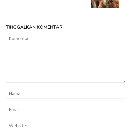
TINGGALKAN KOMENTAR
Komentar:
Na
Ema
Web