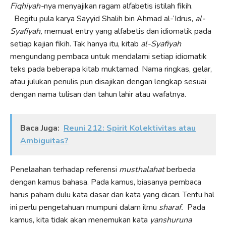
Fiqhiyah-
nya menyajikan ragam alfabetis istilah fikih.
Begitu pula karya Sayyid Shalih bin Ahmad al-‘Idrus,
al-
Syafiyah,
memuat entry yang alfabetis dan idiomatik pada
setiap kajian fikih. Tak hanya itu, kitab
al-Syafiyah
mengundang pembaca untuk mendalami setiap idiomatik
teks pada beberapa kitab muktamad. Nama ringkas, gelar,
atau julukan penulis pun disajikan dengan lengkap sesuai
dengan nama tulisan dan tahun lahir atau wafatnya.
Baca Juga:
Reuni 212: Spirit Kolektivitas atau
Ambiguitas?
Penelaahan terhadap referensi
musthalahat
berbeda
dengan kamus bahasa. Pada kamus, biasanya pembaca
harus paham dulu kata dasar dari kata yang dicari. Tentu hal
ini perlu pengetahuan mumpuni dalam ilmu
sharaf.
Pada
kamus, kita tidak akan menemukan kata
yanshuruna