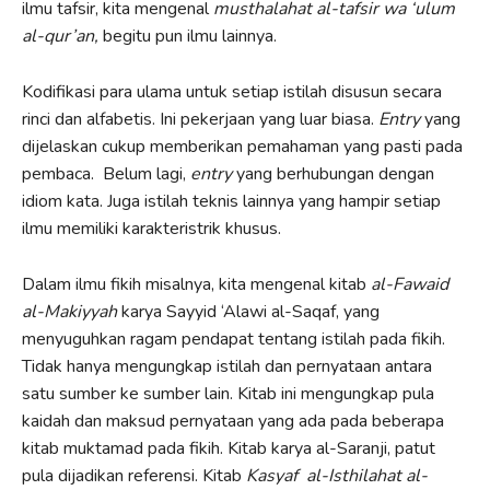
ilmu tafsir, kita mengenal
musthalahat al-tafsir wa ‘ulum
al-qur’an,
begitu pun ilmu lainnya.
Kodifikasi para ulama untuk setiap istilah disusun secara
rinci dan alfabetis. Ini pekerjaan yang luar biasa.
Entry
yang
dijelaskan cukup memberikan pemahaman yang pasti pada
pembaca. Belum lagi,
entry
yang berhubungan dengan
idiom kata. Juga istilah teknis lainnya yang hampir setiap
ilmu memiliki karakteristrik khusus.
Dalam ilmu fikih misalnya, kita mengenal kitab
al-Fawaid
al-Makiyyah
karya Sayyid ‘Alawi al-Saqaf, yang
menyuguhkan ragam pendapat tentang istilah pada fikih.
Tidak hanya mengungkap istilah dan pernyataan antara
satu sumber ke sumber lain. Kitab ini mengungkap pula
kaidah dan maksud pernyataan yang ada pada beberapa
kitab muktamad pada fikih. Kitab karya al-Saranji, patut
pula dijadikan referensi. Kitab
Kasyaf al-Isthilahat al-