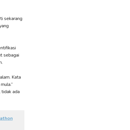
ti sekarang
 yang
tifikasi
t sebagai
n.
dalam. Kata
 mula.”
 tidak ada
rathon