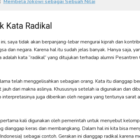
:
Membela Jokowi sebagai Sebuah Nilai
k Kata Radikal
ini, saya tidak akan berpanjang-lebar mengurai kiprah dan kontribu
sa dan negara. Karena hal itu sudah jelas banyak. Hanya saja, ya
a adalah kata “radikal” yang ditujukan terhadap alumni Pesantren
k lama telah menggelisahkan sebagian orang. Kata itu dianggap be
 jauh dari makna aslinya. Khususnya setelah ia digunakan dan dib
 interpretasinya juga diberikan oleh negara yang tentunya sarat 
” pertama kali digunakan oleh pemerintah untuk menyebut kelom
g dianggap keras dan membangkang. Dalam hal ini kita bisa men
r Indonesia) sebagai contoh. Gerakan ini dianggap radikal karena 