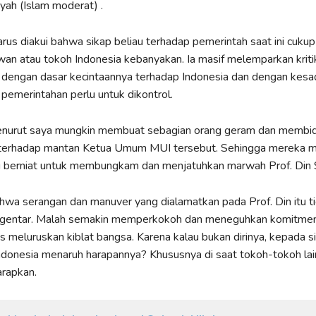
yah (Islam moderat) .
arus diakui bahwa sikap beliau terhadap pemerintah saat ini cuku
wan atau tokoh Indonesia kebanyakan. Ia masif melemparkan kriti
 dengan dasar kecintaannya terhadap Indonesia dan dengan kesa
pemerintahan perlu untuk dikontrol.
menurut saya mungkin membuat sebagian orang geram dan membid
terhadap mantan Ketua Umum MUI tersebut. Sehingga mereka m
 berniat untuk membungkam dan menjatuhkan marwah Prof. Din 
hwa serangan dan manuver yang dialamatkan pada Prof. Din itu t
gentar. Malah semakin memperkokoh dan meneguhkan komitmen
 meluruskan kiblat bangsa. Karena kalau bukan dirinya, kepada si
donesia menaruh harapannya? Khususnya di saat tokoh-tokoh lai
arapkan.