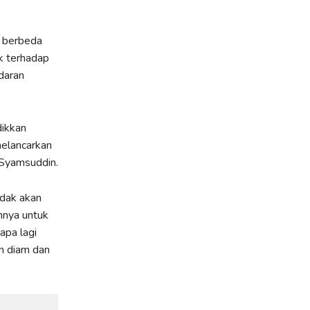
p berbeda
k terhadap
daran
ikkan
elancarkan
Syamsuddin.
idak akan
nya untuk
apa lagi
n diam dan