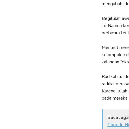
mengubah ide
Begitulah awa
ini. Namun ke
berbicara tent
Menurut merek
kelompok-kel
kalangan “eks
Radikal itu i
radikal berasa
Karena itulah
pada mereka.
Baca Juga
Time In H