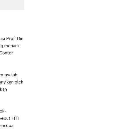
si Prof. Din
ng menarik
 Gontor
rmasalah.
unyikan oleh
akan
pok-
yebut HTI
mencoba