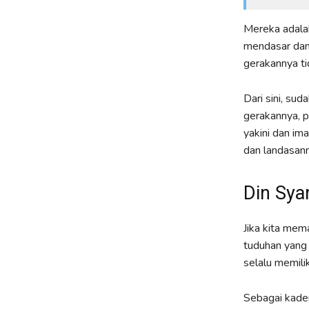
Mereka adala
mendasar dan 
gerakannya ti
Dari sini, su
gerakannya, p
yakini dan im
dan landasann
Din Sya
Jika kita mem
tuduhan yang 
selalu memili
Sebagai kade