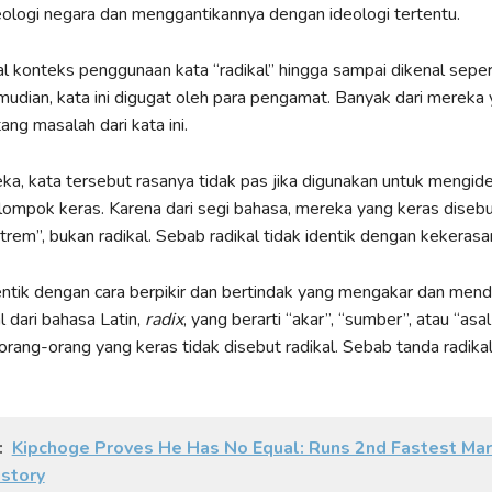
ologi negara dan menggantikannya dengan ideologi tertentu.
l konteks penggunaan kata “radikal” hingga sampai dikenal seper
mudian, kata ini digugat oleh para pengamat. Banyak dari mereka
ang masalah dari kata ini.
a, kata tersebut rasanya tidak pas jika digunakan untuk mengiden
ompok keras. Karena dari segi bahasa, mereka yang keras disebu
trem”, bukan radikal. Sebab radikal tidak identik dengan kekerasa
dentik dengan cara berpikir dan bertindak yang mengakar dan men
l dari bahasa Latin,
radix
, yang berarti “akar”, “sumber”, atau “asal
 orang-orang yang keras tidak disebut radikal. Sebab tanda radikal
:
Kipchoge Proves He Has No Equal: Runs 2nd Fastest Ma
istory