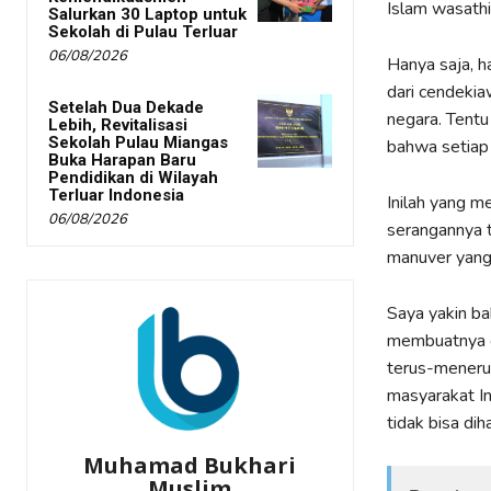
Islam wasathi
Salurkan 30 Laptop untuk
Sekolah di Pulau Terluar
06/08/2026
Hanya saja, h
dari cendekia
Setelah Dua Dekade
negara. Tentu
Lebih, Revitalisasi
Sekolah Pulau Miangas
bahwa setiap 
Buka Harapan Baru
Pendidikan di Wilayah
Terluar Indonesia
Inilah yang 
06/08/2026
serangannya 
manuver yang
Saya yakin ba
membuatnya 
terus-menerus
masyarakat In
tidak bisa dih
Muhamad Bukhari
Muslim