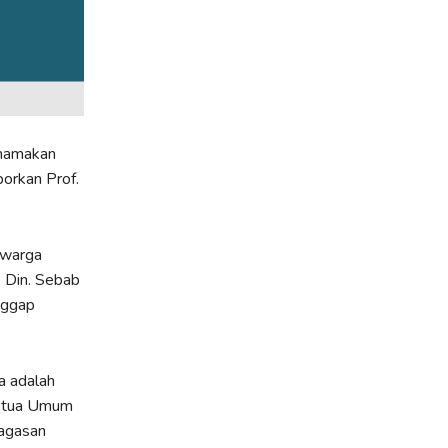
enamakan
orkan Prof.
 warga
. Din. Sebab
nggap
a adalah
Ketua Umum
gagasan