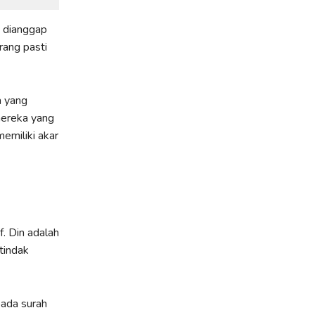
 dianggap
rang pasti
a yang
mereka yang
emiliki akar
f. Din adalah
tindak
pada surah