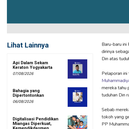
Lihat Lainnya
Baru-baru in
dirinya sebag
Din atas tudu
Api Dalam Sekam
Keraton Yogyakarta
Pelaporan ini
07/08/2026
Muhammadiy
mereka tahu p
Bahagia yang
tuduhan Din r
Dipertontonkan
06/08/2026
Sebab mereka 
tokoh yang g
Digitalisasi Pendidikan
Miangas Diperkuat,
PP Muhammadi
Kemendikdasmen