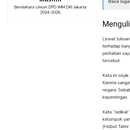
Baca Juga
Bendahara Umum DPD IMM DKI Jakarta
2024-2026
Menguli
Lewat tulisan 
terhadap bang
perhatian say
tersebut.
Kata ini seja
Karena sangat
negara. Sebab
kepentingan.
Kata “radikal
kelompok yan
(Hizbut Tahri