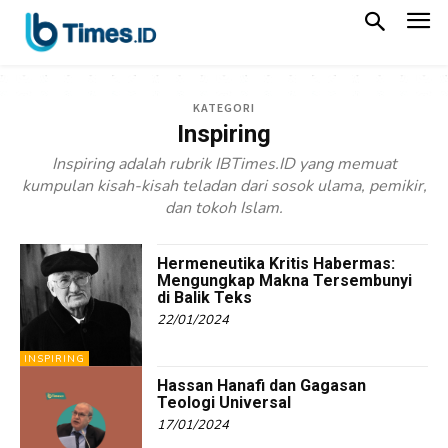
KATEGORI
Inspiring
Inspiring adalah rubrik IBTimes.ID yang memuat
kumpulan kisah-kisah teladan dari sosok ulama, pemikir,
dan tokoh Islam.
Hermeneutika Kritis Habermas:
Mengungkap Makna Tersembunyi
di Balik Teks
22/01/2024
INSPIRING
Hassan Hanafi dan Gagasan
Teologi Universal
17/01/2024