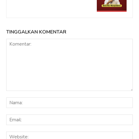
TINGGALKAN KOMENTAR
Komentar:
Na
Ema
Web