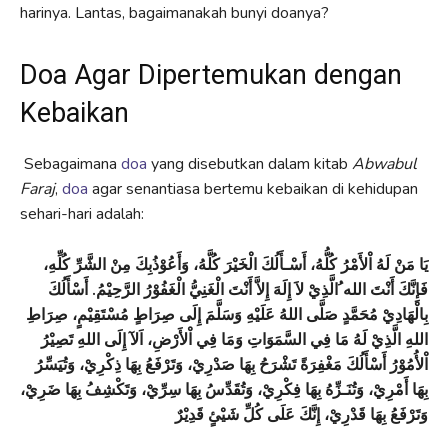
harinya. Lantas, bagaimanakah bunyi doanya?
Doa Agar Dipertemukan dengan
Kebaikan
Sebagaimana
doa
yang disebutkan dalam kitab
Abwabul
Faraj
,
doa
agar senantiasa bertemu kebaikan di kehidupan
sehari-hari adalah:
يَا مَنْ لَهُ اْلأَمْرُ كُلُّهُ، أَسْـأَلُكَ الْخَيْرَ كُلَّهُ، وَأَعُوْذُبِكَ مِنْ الشَّرِّ كُلِّهِ،
فَإِنَّكَ أَنْتَ الله ُالَّذِيْ لاَ إِلَهَ إِلاَّ أَنْتَ الْغَنِيُّ الْغَفُوْرُ الرَّحِيْمُ. أَسْأَلُكَ
بِالْهَادِيْ مُحَمَّدٍ صَلَّى اللهُ عَلَيْهِ وَسَلَّمَ إِلَى صِرَاطٍ مُسْتَقِيْمٍ، صِرَاطِ
اللهِ الَّذِيْ لَهُ مَا فِي السَّمَوَاتِ وَمَا فِي اْلأَرْضِ، اَلآ إِلَى اللهِ تَصِيْرُ
اْلأُمُوْرُ أَسْأَلُكَ مَغْفِرَةً تَشْرَحُ بِهَا صَدْرِيْ، وَتَرْفَعُ بِهَا ذِكْرِيْ، وَتُيَسِّرُ
بِهَا أَمْرِيْ، وَتُنَـزِّهُ بِهَا فِكْرِيْ، وَتُقَدِّسُ بِهَا سِرِّيْ، وَتَكْشِفُ بِهَا ضَرِيْ،
وَتَرْفَعُ بِهَا قَدْرِيْ، إِنَّكَ عَلَى كُلِّ شَيْئٍ قَدِيْرٌ