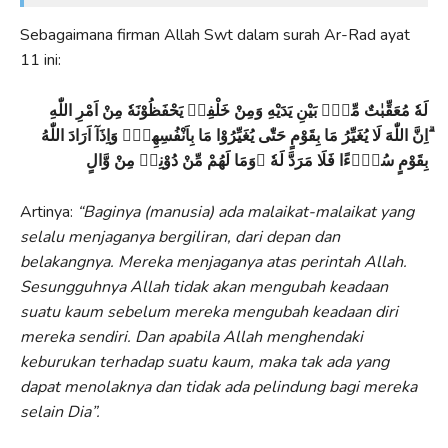
Sebagaimana firman Allah Swt dalam surah Ar-Rad ayat
11 ini:
لَهٗ مُعَقِّبٰتٌ مِّنْۢ بَيْنِ يَدَيْهِ وَمِنْ خَلْفِهٖ يَحْفَظُوْنَهٗ مِنْ اَمْرِ اللّٰهِ
ۗاِنَّ اللّٰهَ لَا يُغَيِّرُ مَا بِقَوْمٍ حَتّٰى يُغَيِّرُوْا مَا بِاَنْفُسِهِمْۗ وَاِذَآ اَرَادَ اللّٰهُ
بِقَوْمٍ سُوْۤءًا فَلَا مَرَدَّ لَهٗ ۚوَمَا لَهُمْ مِّنْ دُوْنِهٖ مِنْ
وَّالٍ
Artinya:
“
Baginya (manusia) ada malaikat-malaikat yang
selalu menjaganya bergiliran, dari depan dan
belakangnya. Mereka menjaganya atas perintah Allah.
Sesungguhnya Allah tidak akan mengubah keadaan
suatu kaum sebelum mereka mengubah keadaan diri
mereka sendiri. Dan apabila Allah menghendaki
keburukan terhadap suatu kaum, maka tak ada yang
dapat menolaknya dan tidak ada pelindung bagi mereka
selain Dia”.