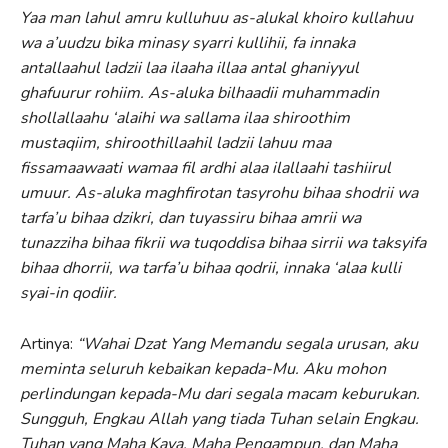
Yaa man lahul amru kulluhuu as-alukal khoiro kullahuu
wa a’uudzu bika minasy syarri kullihii, fa innaka
antallaahul ladzii laa ilaaha illaa antal ghaniyyul
ghafuurur rohiim. As-aluka bilhaadii muhammadin
shollallaahu ‘alaihi wa sallama ilaa shiroothim
mustaqiim, shiroothillaahil ladzii lahuu maa
fissamaawaati wamaa fil ardhi alaa ilallaahi tashiirul
umuur. As-aluka maghfirotan tasyrohu bihaa shodrii wa
tarfa’u bihaa dzikri, dan tuyassiru bihaa amrii wa
tunazziha bihaa fikrii wa tuqoddisa bihaa sirrii wa taksyifa
bihaa dhorrii, wa tarfa’u bihaa qodrii, innaka ‘alaa kulli
syai-in qodiir.
Artinya:
“
Wahai Dzat Yang Memandu segala urusan, aku
meminta seluruh kebaikan kepada-Mu. Aku mohon
perlindungan kepada-Mu dari segala macam keburukan.
Sungguh, Engkau Allah yang tiada Tuhan selain Engkau.
Tuhan yang Maha Kaya, Maha Pengampun, dan Maha