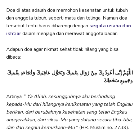
Doa di atas adalah doa memohon kesehatan untuk tubuh
dan anggota tubuh, seperti mata dan telinga. Namun doa
tersebut tentu harus dibarengi dengan
segala usaha dan
ikhtiar
dalam menjaga dan merawat anggota badan.
Adapun doa agar nikmat sehat tidak hilang yang bisa
dibaca:
اللَّهُمَّ إِنِّى أَعُوذُ بِكَ مِنْ زَوَالِ نِعْمَتِكَ وَتَحَوُّلِ عَافِيَتِكَ وَفُجَاءَةِ نِقْمَتِكَ
وَجَمِيعِ سَخَطِكَ
Artinya: “
Ya Allah, sesungguhnya aku berlindung
kepada-Mu dari hilangnya kenikmatan yang telah Engkau
berikan, dari berubahnya kesehatan yang telah Engkau
anugerahkan, dari siksa-Mu yang datang secara tiba-tiba,
dan dari segala kemurkaan-Mu
” (HR. Muslim no. 2739).