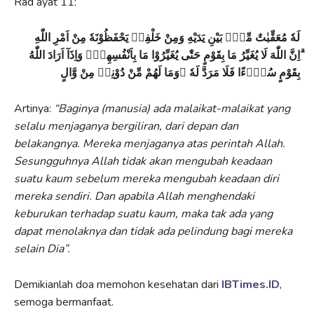
Rad ayat 11:
لَهٗ مُعَقِّبٰتٌ مِّنْۢ بَيْنِ يَدَيْهِ وَمِنْ خَلْفِهٖ يَحْفَظُوْنَهٗ مِنْ اَمْرِ اللّٰهِ
ۗاِنَّ اللّٰهَ لَا يُغَيِّرُ مَا بِقَوْمٍ حَتّٰى يُغَيِّرُوْا مَا بِاَنْفُسِهِمْۗ وَاِذَآ اَرَادَ اللّٰهُ
بِقَوْمٍ سُوْۤءًا فَلَا مَرَدَّ لَهٗ ۚوَمَا لَهُمْ مِّنْ دُوْنِهٖ مِنْ وَّالٍ
Artinya:
“Baginya (manusia) ada malaikat-malaikat yang
selalu menjaganya bergiliran, dari depan dan
belakangnya. Mereka menjaganya atas perintah Allah.
Sesungguhnya Allah tidak akan mengubah keadaan
suatu kaum sebelum mereka mengubah keadaan diri
mereka sendiri. Dan apabila Allah menghendaki
keburukan terhadap suatu kaum, maka tak ada yang
dapat menolaknya dan tidak ada pelindung bagi mereka
selain Dia”.
Demikianlah doa memohon kesehatan dari
IBTimes.ID
,
semoga bermanfaat.