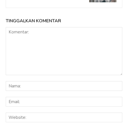
TINGGALKAN KOMENTAR
Komentar:
Na
Ema
Web