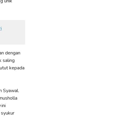
g unik
i
ukan dengan
 saling
lutut kepada
n Syawal.
 musholla
g
ini
 syukur