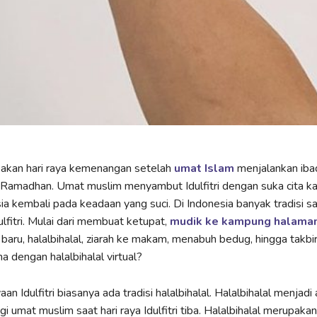
upakan hari raya kemenangan setelah
umat Islam
menjalankan iba
 Ramadhan. Umat muslim menyambut Idulfitri dengan suka cita k
sia kembali pada keadaan yang suci. Di Indonesia banyak tradisi s
lfitri. Mulai dari membuat ketupat,
mudik ke kampung halama
u baru, halalbihalal, ziarah ke makam, menabuh bedug, hingga takbir 
a dengan halalbihalal virtual?
 Idulfitri biasanya ada tradisi halalbihalal. Halalbihalal menjadi
gi umat muslim saat hari raya Idulfitri tiba. Halalbihalal merupakan 