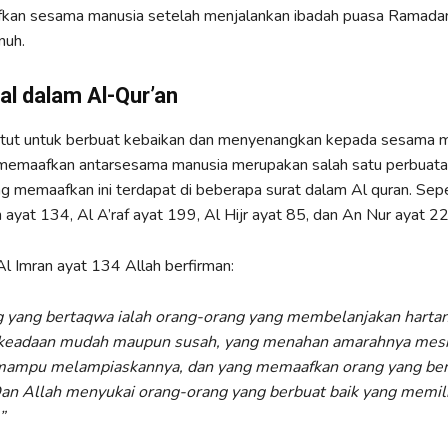
an sesama manusia setelah menjalankan ibadah puasa Ramada
nuh.
lal dalam Al-Qur’an
ntut untuk berbuat kebaikan dan menyenangkan kepada sesama 
 memaafkan antarsesama manusia merupakan salah satu perbuatan
ng memaafkan ini terdapat di beberapa surat dalam Al quran. Sep
n ayat 134, Al A’raf ayat 199, Al Hijr ayat 85, dan An Nur ayat 22
l Imran ayat 134 Allah berfirman:
 yang bertaqwa ialah orang-orang yang membelanjakan hartany
 keadaan mudah maupun susah, yang menahan amarahnya mes
mampu melampiaskannya, dan yang memaafkan orang yang ber
an Allah menyukai orang-orang yang berbuat baik yang memili
”