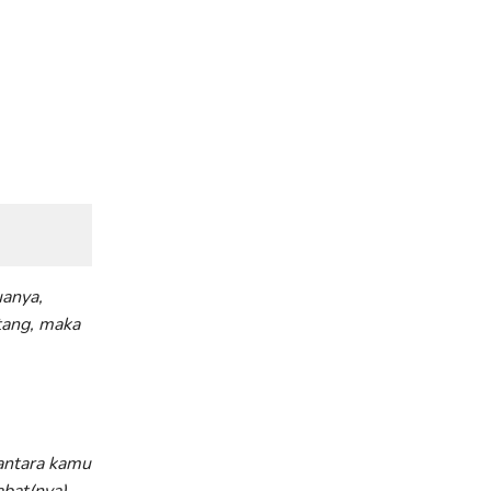
uanya,
tang, maka
antara kamu