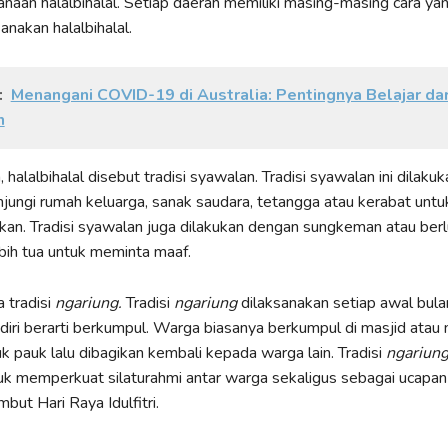
naan halalbihalal. Setiap daerah memiliki masing-masing cara yan
nakan halalbihalal.
:
Menangani COVID-19 di Australia: Pentingnya Belajar dar
n
 halalbihalal disebut tradisi syawalan. Tradisi syawalan ini dilak
jungi rumah keluarga, sanak saudara, tetangga atau kerabat untuk
an. Tradisi syawalan juga dilakukan dengan sungkeman atau ber
bih tua untuk meminta maaf.
a tradisi
ngariung.
Tradisi
ngariung
dilaksanakan setiap awal bula
diri berarti berkumpul. Warga biasanya berkumpul di masjid atau
pauk lalu dibagikan kembali kepada warga lain. Tradisi
ngariun
uk memperkuat silaturahmi antar warga sekaligus sebagai ucapan
ut Hari Raya Idulfitri.