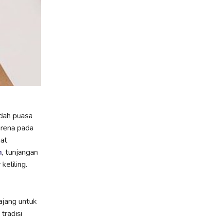
dah puasa
arena pada
aat
n
, tunjangan
keliling.
 ajang untuk
tradisi