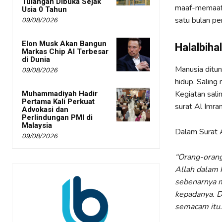
Tulangan Dibuka Sejak
maaf-memaafk
Usia 0 Tahun
satu bulan pe
09/08/2026
Elon Musk Akan Bangun
Halalbiha
Markas Chip AI Terbesar
di Dunia
Manusia ditu
09/08/2026
hidup. Saling
Kegiatan sali
Muhammadiyah Hadir
Pertama Kali Perkuat
surat Al Imra
Advokasi dan
Perlindungan PMI di
Malaysia
Dalam Surat A
09/08/2026
“Orang-orang
Allah dalam
sebenarnya 
kepadanya. D
semacam itu.