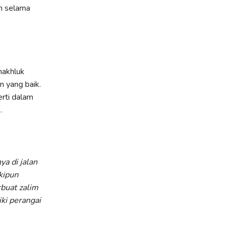
n selama
makhluk
 yang baik.
erti dalam
.
a di jalan
kipun
buat zalim
ki perangai