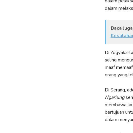
dalam pelaksa
dalam melaksa
Baca Juga
Kesalaha
Di Yogyakarta,
saling mengun
maaf memaafk
orang yang le
Di Serang, ad
Ngariung
sen
membawa lauk 
bertujuan unt
dalam menyamb