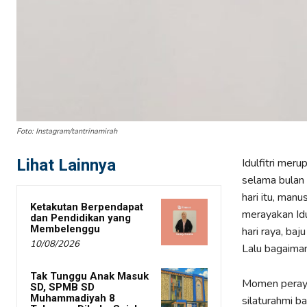
Foto: Instagram/tantrinamirah
Lihat Lainnya
Idulfitri mer
selama bulan
hari itu, manu
Ketakutan Berpendapat
merayakan Idu
dan Pendidikan yang
Membelenggu
hari raya, baj
10/08/2026
Lalu bagaiman
Tak Tunggu Anak Masuk
Momen perayaan
SD, SPMB SD
Muhammadiyah 8
silaturahmi ba