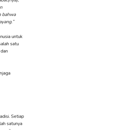
bat(nya),
an
n bahwa
yang.”
anusia untuk
alah satu
 dan
njaga
disi. Setiap
lah satunya