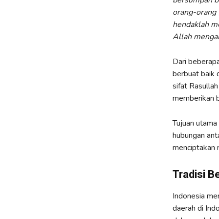
bersumpah ba
orang-orang 
hendaklah me
Allah menga
Dari beberapa
berbuat baik
sifat Rasulla
memberikan b
Tujuan utama
hubungan anta
menciptakan r
Tradisi B
Indonesia mer
daerah di Ind