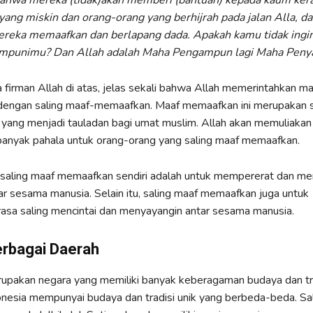
hwa mereka (tidak)akan memberi (bantuan) kepada kaum kera
yang miskin dan orang-orang yang berhijrah pada jalan Alla, d
reka memaafkan dan berlapang dada. Apakah kamu tidak ingi
mpunimu? Dan Allah adalah Maha Pengampun lagi Maha Penya
 firman Allah di atas, jelas sekali bahwa Allah memerintahkan m
 dengan saling maaf-memaafkan. Maaf memaafkan ini merupakan s
h yang menjadi tauladan bagi umat muslim. Allah akan memuliakan
anyak pahala untuk orang-orang yang saling maaf memaafkan.
 saling maaf memaafkan sendiri adalah untuk mempererat dan me
r sesama manusia. Selain itu, saling maaf memaafkan juga untuk
asa saling mencintai dan menyayangin antar sesama manusia.
erbagai Daerah
upakan negara yang memiliki banyak keberagaman budaya dan tra
onesia mempunyai budaya dan tradisi unik yang berbeda-beda. Sa