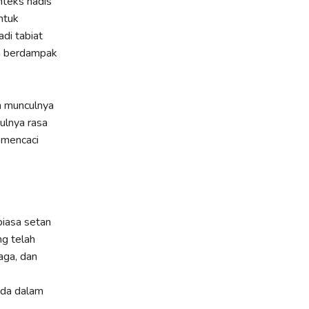
nteks hadis
ntuk
di tabiat
n berdampak
n munculnya
ulnya rasa
 mencaci
biasa setan
ng telah
aga, dan
,
ada dalam