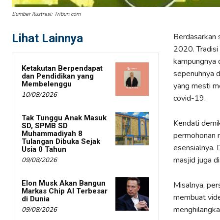
Sumber Ilustrasi: Tribun.com
Lihat Lainnya
Berdasarkan 
2020. Tradisi 
kampungnya d
Ketakutan Berpendapat
sepenuhnya da
dan Pendidikan yang
Membelenggu
yang mesti m
10/08/2026
covid-19.
Tak Tunggu Anak Masuk
Kendati demik
SD, SPMB SD
Muhammadiyah 8
permohonan m
Tulangan Dibuka Sejak
esensialnya.
Usia 0 Tahun
masjid juga di
09/08/2026
Elon Musk Akan Bangun
Misalnya, pe
Markas Chip AI Terbesar
membuat video
di Dunia
menghilangkan
09/08/2026