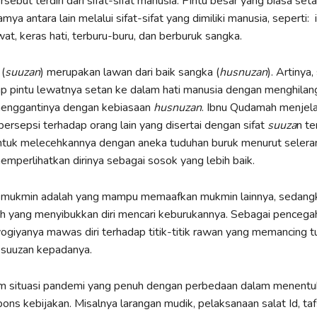
rsebut terdiri dari sifat-sifat manusia. Pintu besar yang biasa se
ya antara lain melalui sifat-sifat yang dimiliki manusia, seperti: ir
at, keras hati, terburu-buru, dan berburuk sangka.
(
suuzan
) merupakan lawan dari baik sangka (
husnuzan
). Artinya
 pintu lewatnya setan ke dalam hati manusia dengan menghilang
enggantinya dengan kebiasaan
husnuzan
. Ibnu Qudamah menjela
ersepsi terhadap orang lain yang disertai dengan sifat
suuza
n te
ntuk melecehkannya dengan aneka tuduhan buruk menurut selera
emperlihatkan dirinya sebagai sosok yang lebih baik.
g mukmin adalah yang mampu memaafkan mukmin lainnya, sedang
ah yang menyibukkan diri mencari keburukannya. Sebagai penceg
eyogiyanya mawas diri terhadap titik-titik rawan yang memancing 
l suuzan kepadanya.
lam situasi pandemi yang penuh dengan perbedaan dalam menentu
ns kebijakan. Misalnya larangan mudik, pelaksanaan salat Id, taf