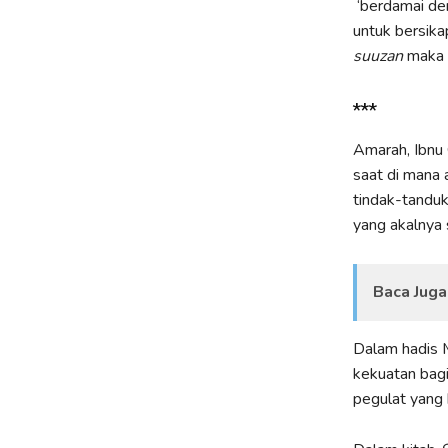
‘berdamai den
untuk bersik
suuzan
maka k
***
Amarah, Ibnu
saat di mana 
tindak-tanduk
yang akalnya s
Baca Juga
Dalam hadis M
kekuatan bagi
pegulat yang 