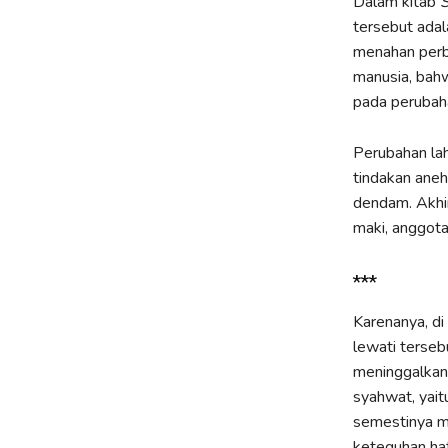
Dalam kitab
tersebut ada
menahan perb
manusia, bah
pada perubaha
Perubahan lah
tindakan ane
dendam. Akhir
maki, anggota
***
Karenanya, di
lewati terseb
meninggalkan 
syahwat, yaitu
semestinya me
keteguhan hat