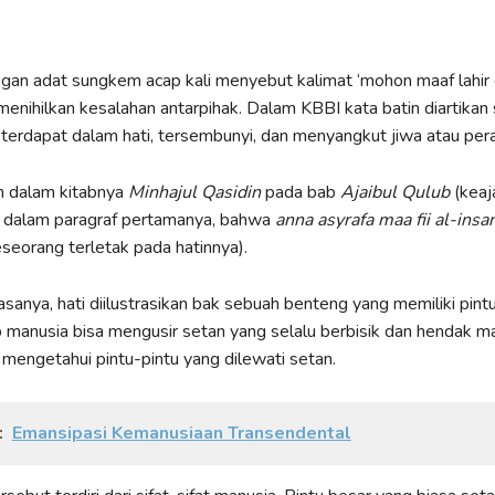
gan adat sungkem acap kali menyebut kalimat ‘mohon maaf lahir 
 menihilkan kesalahan antarpihak. Dalam KBBI kata batin diartikan
terdapat dalam hati, tersembunyi, dan menyangkut jiwa atau per
 dalam kitabnya
Minhajul Qasidin
pada bab
Ajaibul Qulub
(keaj
dalam paragraf pertamanya, bahwa
anna asyrafa maa fii al-insa
seorang terletak pada hatinnya).
sanya, hati diilustrasikan bak sebuah benteng yang memiliki pint
 manusia bisa mengusir setan yang selalu berbisik dan hendak m
 mengetahui pintu-pintu yang dilewati setan.
:
Emansipasi Kemanusiaan Transendental