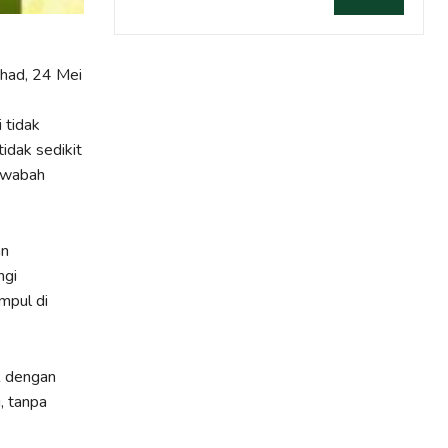
had, 24 Mei
 tidak
idak sedikit
 wabah
an
ngi
umpul di
R dengan
, tanpa