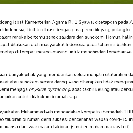
sidang isbat Kementerian Agama RI, 1 Syawal ditetapkan pada A
di Indonesia, Idulfitri dihiasi dengan para pemudik yang pulang ke
alam rangka bertemu sanak saudara dan sungkem. Namun, hal ini
pat dilakukan oleh masyarakat Indonesia pada tahun ini, bahkan t
enetap di tempat masing-masing untuk menghindari tersebarnya
ian, banyak pihak yang memberikan solusi menjalin silaturahmi d
aaf atau sungkem secara daring, yang diharapkan tidak mengura
 Demi menjaga
physical dystancing
, adat takbir keliling atau berk
anjurkan untuk dilakukan di rumah saja.
rsyarikatan Muhammadiyah mengadakan kompetisi berhadiah TH
 takbiran di rumah demi suksesi pencehahan wabah covid-19 ini
 nuansa dan syiar malam takbiran (sumber: muhammadiayah.id).