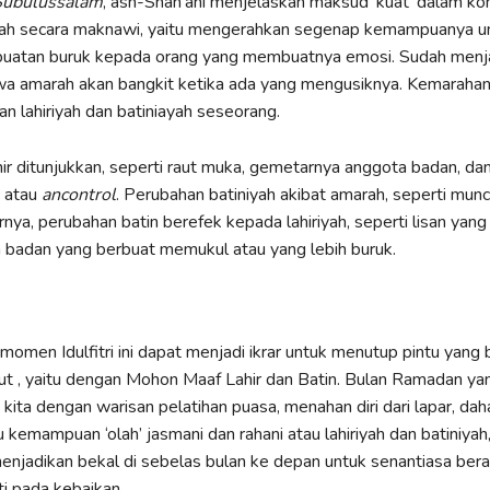
Subulussalam
, ash-Shan’ani menjelaskan maksud ‘kuat’ dalam ko
lah secara maknawi, yaitu mengerahkan segenap kemampuanya u
uatan buruk kepada orang yang membuatnya emosi. Sudah menja
wa amarah akan bangkit ketika ada yang mengusiknya. Kemaraha
n lahiriyah dan batiniayah seseorang.
ir ditunjukkan, seperti raut muka, gemetarnya anggota badan, da
h atau
ancontrol
. Perubahan batiniyah akibat amarah, seperti munc
nya, perubahan batin berefek kepada lahiriyah, seperti lisan yang
 badan yang berbuat memukul atau yang lebih buruk.
 momen Idulfitri ini dapat menjadi ikrar untuk menutup pintu yang 
ut , yaitu dengan Mohon Maaf Lahir dan Batin. Bulan Ramadan ya
kita dengan warisan pelatihan puasa, menahan diri dari lapar, dah
 kemampuan ‘olah’ jasmani dan rahani atau lahiriyah dan batiniyah
njadikan bekal di sebelas bulan ke depan untuk senantiasa ber
i pada kebaikan.