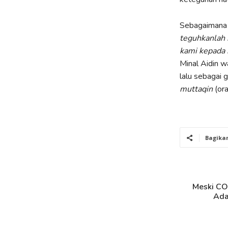
Sebagaimana 
teguhkanlah 
kami kepada 
Minal Aidin w
lalu sebagai 
muttaqin
(or
Bagika
Meski CO
Ada