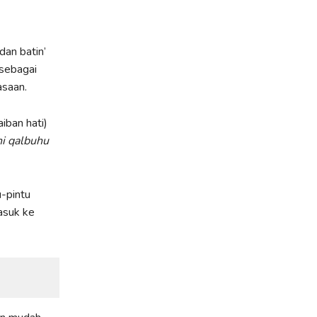
dan batin’
 sebagai
asaan.
aiban hati)
ni qalbuhu
u-pintu
asuk ke