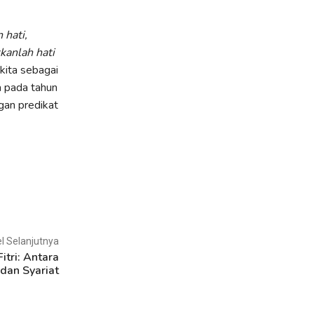
hati,
kanlah hati
kita sebagai
a pada tahun
gan predikat
el Selanjutnya
itri: Antara
 dan Syariat