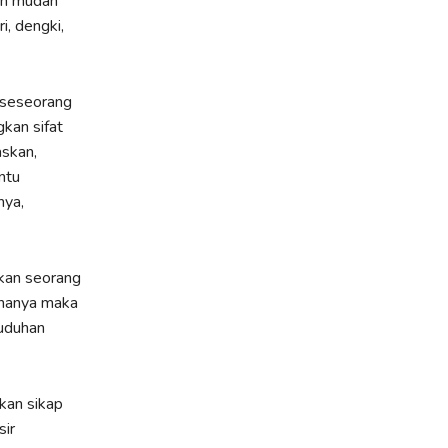
tan mudah
i, dengki,
, seseorang
kan sifat
skan,
ntu
nya,
kan seorang
ahanya maka
tuduhan
kan sikap
sir