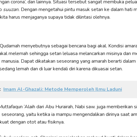
gan corona’, dan lainnya. Situasi tersebut sangat membuka pelu
ap
suuzan.
Dengan mengetahui pintu masuk setan ke dalam hati mel
ita harus menjaganya supaya tidak dilintasi olehnya.
 Qudamah menyebutnya sebagai bencana bagi akal. Kondisi amara
akal melemah sehingga setan leluasa melancarkan misinya dan m
 manusia. Dapat dikatakan seseorang yang amarah berarti dalam
edang lemah dan di luar kendali diri karena dikuasai setan.
:
Imam Al-Ghazali: Metode Memperoleh Ilmu Laduni
uttafaqun ‘Alaih dari Abu Hurairah, Nabi saw. juga memberikan s
 seseorang, yaitu ketika ia mampu mengendalikan dirinya saat am
kuat dengan otot atau fisiknya.