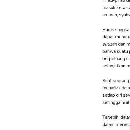
Pintu-pintu te
masuk ke dalam
amarah, syahw
Buruk sangka 
dapat menutup
suuzan
dan m
bahwa suatu p
berpeluang u
selanjutkan m
Sifat seoran
munafik adal
setiap diri s
sehingga nihi
Terlebih, da
dalam merespo