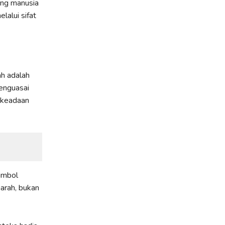
ang manusia
alui sifat
h adalah
enguasai
 keadaan
imbol
arah, bukan