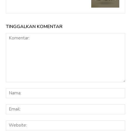
TINGGALKAN KOMENTAR
Komentar:
Na
Ema
Web