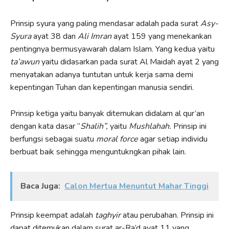
Prinsip syura yang paling mendasar adalah pada surat
Asy-
Syura
ayat 38 dan
Ali Imran
ayat 159 yang menekankan
pentingnya bermusyawarah dalam Islam. Yang kedua yaitu
ta’awun
yaitu didasarkan pada surat Al Maidah ayat 2 yang
menyatakan adanya tuntutan untuk kerja sama demi
kepentingan Tuhan dan kepentingan manusia sendiri.
Prinsip ketiga yaitu banyak ditemukan didalam al qur’an
dengan kata dasar “
Shalih”,
yaitu
Mushlahah.
Prinsip ini
berfungsi sebagai suatu
moral force
agar setiap individu
berbuat baik sehingga menguntukngkan pihak lain.
Baca Juga:
Calon Mertua Menuntut Mahar Tinggi
Prinsip keempat adalah
taghyir
atau perubahan. Prinsip ini
dapat ditemukan dalam surat ar-Ra’d ayat 11 yang