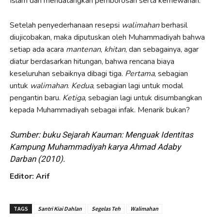
Islam dan mendatangkan pemborosan serta kemewahan.
Setelah penyederhanaan resepsi
walimahan
berhasil
diujicobakan, maka diputuskan oleh Muhammadiyah bahwa
setiap ada acara
mantenan
,
khitan
, dan sebagainya, agar
diatur berdasarkan hitungan, bahwa rencana biaya
keseluruhan sebaiknya dibagi tiga.
Pertama
, sebagian
untuk
walimahan
.
Kedua
, sebagian lagi untuk modal
pengantin baru.
Ketiga
, sebagian lagi untuk disumbangkan
kepada Muhammadiyah sebagai infak. Menarik bukan?
Sumber: buku Sejarah Kauman: Menguak Identitas
Kampung Muhammadiyah karya Ahmad Adaby
Darban (2010).
Editor: Arif
TAGS
Santri Kiai Dahlan
Segelas Teh
Walimahan