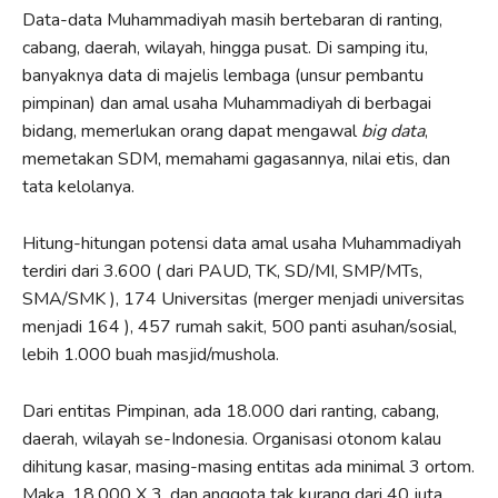
Data-data Muhammadiyah masih bertebaran di ranting,
cabang, daerah, wilayah, hingga pusat. Di samping itu,
banyaknya data di majelis lembaga (unsur pembantu
pimpinan) dan amal usaha Muhammadiyah di berbagai
bidang, memerlukan orang dapat mengawal
big data
,
memetakan SDM, memahami gagasannya, nilai etis, dan
tata kelolanya.
Hitung-hitungan potensi data amal usaha Muhammadiyah
terdiri dari 3.600 ( dari PAUD, TK, SD/MI, SMP/MTs,
SMA/SMK ), 174 Universitas (merger menjadi universitas
menjadi 164 ), 457 rumah sakit, 500 panti asuhan/sosial,
lebih 1.000 buah masjid/mushola.
Dari entitas Pimpinan, ada 18.000 dari ranting, cabang,
daerah, wilayah se-Indonesia. Organisasi otonom kalau
dihitung kasar, masing-masing entitas ada minimal 3 ortom.
Maka, 18.000 X 3, dan anggota tak kurang dari 40 juta