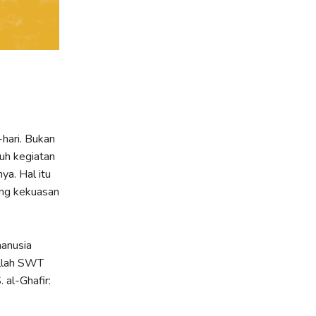
-hari. Bukan
ruh kegiatan
ya. Hal itu
ng kekuasan
manusia
Allah SWT
. al-Ghafir: