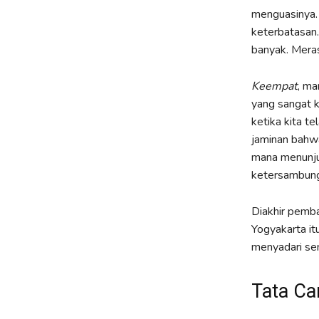
menguasinya.
keterbatasan
banyak. Merasa
Keempat
, ma
yang sangat k
ketika kita t
jaminan bahwa
mana menunju
ketersambung
Diakhir pemba
Yogyakarta it
menyadari se
Tata Ca