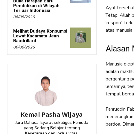
Buka Harapan Baru
Pendidikan di Wilayah
Ayat tersebut
Terluar Indonesia
Tetapi Allah
06/08/2026
‘respon’. Ter
atas manusia 
Melihat Budaya Konsumsi
Lewat Kacamata Jean
Baudrillard
Alasan 
06/08/2026
Manusia dici
adalah makhlu
bergantung p
lemahnya, ter
tempat berga
Fahruddin Fai
Kemal Pasha Wijaya
menerangkan 
Juru Bahasa Isyarat sekaligus Pemuda
berdoa. Dima
yang Sedang Belajar tentang
Kesetaraan dan Inklusivitas.