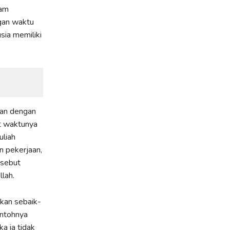
lam
ngan waktu
sia memiliki
kan dengan
at waktunya
uliah
n pekerjaan,
isebut
lah.
kan sebaik-
ontohnya
a ia tidak