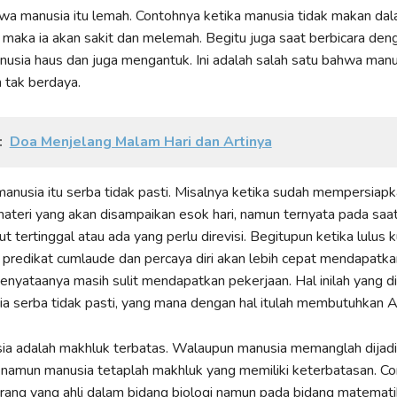
hwa manusia itu lemah. Contohnya ketika manusia tidak makan da
 maka ia akan sakit dan melemah. Begitu juga saat berbicara de
usia haus dan juga mengantuk. Ini adalah salah satu bahwa manu
n tak berdaya.
:
Doa Menjelang Malam Hari dan Artinya
 manusia itu serba tidak pasti. Misalnya ketika sudah mempersiap
materi yang akan disampaikan esok hari, namun ternyata pada sa
t tertinggal atau ada yang perlu direvisi. Begitupun ketika lulus k
redikat cumlaude dan percaya diri akan lebih cepat mendapatka
nyataanya masih sulit mendapatkan pekerjaan. Hal inilah yang d
 serba tidak pasti, yang mana dengan hal itulah membutuhkan Al
sia adalah makhluk terbatas. Walaupun manusia memanglah dijadi
 namun manusia tetaplah makhluk yang memiliki keterbatasan. C
rang yang ahli dalam bidang biologi namun pada bidang matematik