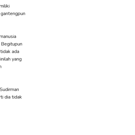
iliki
h gantengpun
 manusia
. Begitupun
 tidak ada
inilah yang
h
 Sudirman
i dia tidak