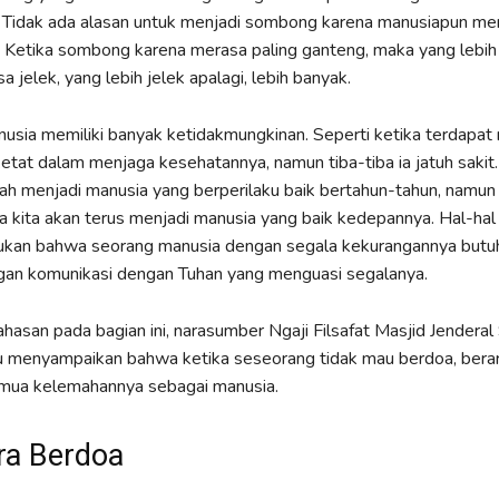
 Tidak ada alasan untuk menjadi sombong karena manusiapun mem
. Ketika sombong karena merasa paling ganteng, maka yang lebi
 jelek, yang lebih jelek apalagi, lebih banyak.
nusia memiliki banyak ketidakmungkinan. Seperti ketika terdapat
etat dalam menjaga kesehatannya, namun tiba-tiba ia jatuh sakit
elah menjadi manusia yang berperilaku baik bertahun-tahun, namun
 kita akan terus menjadi manusia yang baik kedepannya. Hal-hal 
kan bahwa seorang manusia dengan segala kekurangannya butu
an komunikasi dengan Tuhan yang menguasi segalanya.
hasan pada bagian ini, narasumber Ngaji Filsafat Masjid Jenderal
u menyampaikan bahwa ketika seseorang tidak mau berdoa, berart
mua kelemahannya sebagai manusia.
ra Berdoa