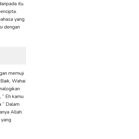
ripada itu.
encipta.
 bahasa yang
asi dengan
engan memuji
 Baik, Wahai
analogikan
, “ Eh kamu
a “ Dalam
anya Allah.
h yang