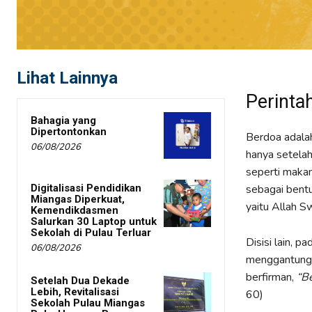
Lihat Lainnya
Perinta
Bahagia yang
Dipertontonkan
Berdoa adalah
06/08/2026
hanya setelah
seperti makan,
sebagai bent
Digitalisasi Pendidikan
Miangas Diperkuat,
yaitu Allah S
Kemendikdasmen
Salurkan 30 Laptop untuk
Sekolah di Pulau Terluar
Disisi lain, 
06/08/2026
menggantung
berfirman,
“B
Setelah Dua Dekade
Lebih, Revitalisasi
60)
Sekolah Pulau Miangas