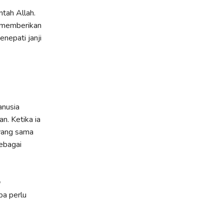
ntah Allah.
 memberikan
nepati janji
anusia
n. Ketika ia
yang sama
sebagai
pa perlu