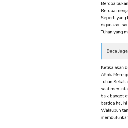
Berdoa bukanl
Berdoa menjad
Seperti yang 
digunakan san
Tuhan yang me
Baca Juga
Ketika akan b
Allah. Memuji
Tuhan Sekalia
saat meminta
baik banget a
berdoa hal in
Walaupun tanp
membutuhkan 