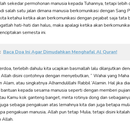
ah sekedar permohonan manusia kepada Tuhannya, tetapi lebih da
i salah satu jalan dimana manusia berkomunikasi dengan Sang P
kita ketahui ketika akan berkomunikasi dengan pejabat saja tata
gatlah hati-hati dan halus, maka apalagi ketika akan berkomunik
nciptakan semesta ini.
:
Baca Doa Ini Agar Dimudahkan Menghafal Al Quran!
erdoa, terlebih dahulu kita ucapkan basmallah lalu dilanjutkan d
 Allah disini contohnya dengan menyebutkan, “ Wahai yang Maha
n Alam, atau singkatnya Alhamdulillahi Rabbil ‘Alamin. Hal jika di
 bantuan kepada sesama manusia seperti dengan memberi pujian
tau Kamu kok ganteng banget, minta rotinya dong dan sebagainy
i juga sebagai pengakuan atas lemahnya kita dan juga betapa muli
a pengakuan manusia, Allah pun tetap Mulia, tetapi disini kitala
Allah.