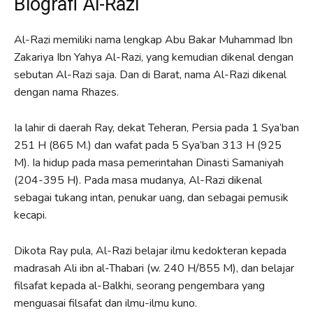
Biografi Al-Razi
Al-Razi memiliki nama lengkap Abu Bakar Muhammad Ibn
Zakariya Ibn Yahya Al-Razi, yang kemudian dikenal dengan
sebutan Al-Razi saja. Dan di Barat, nama Al-Razi dikenal
dengan nama Rhazes.
Ia lahir di daerah Ray, dekat Teheran, Persia pada 1 Sya’ban
251 H (865 M.) dan wafat pada 5 Sya’ban 313 H (925
M). Ia hidup pada masa pemerintahan Dinasti Samaniyah
(204-395 H). Pada masa mudanya, Al-Razi dikenal
sebagai tukang intan, penukar uang, dan sebagai pemusik
kecapi.
Dikota Ray pula, Al-Razi belajar ilmu kedokteran kepada
madrasah Ali ibn al-Thabari (w. 240 H/855 M), dan belajar
filsafat kepada al-Balkhi, seorang pengembara yang
menguasai filsafat dan ilmu-ilmu kuno.