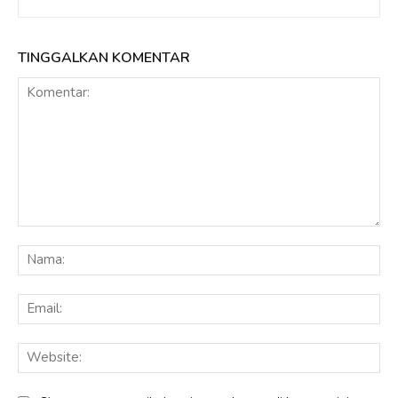
TINGGALKAN KOMENTAR
Komentar:
Na
Ema
Web