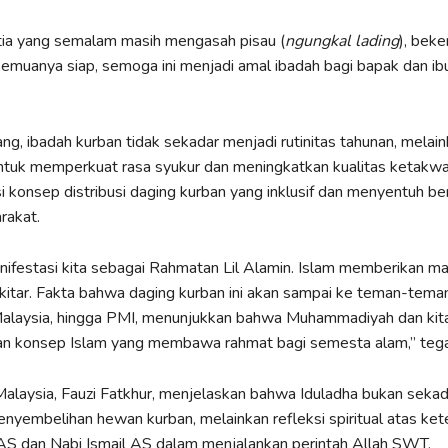
tia yang semalam masih mengasah pisau (
ngungkal lading
), beke
muanya siap, semoga ini menjadi amal ibadah bagi bapak dan ib
g, ibadah kurban tidak sekadar menjadi rutinitas tahunan, melai
uk memperkuat rasa syukur dan meningkatkan kualitas ketakwaa
 konsep distribusi daging kurban yang inklusif dan menyentuh be
rakat.
anifestasi kita sebagai Rahmatan Lil Alamin. Islam memberikan ma
kitar. Fakta bahwa daging kurban ini akan sampai ke teman-tema
Malaysia, hingga PMI, menunjukkan bahwa Muhammadiyah dan ki
n konsep Islam yang membawa rahmat bagi semesta alam,” teg
laysia, Fauzi Fatkhur, menjelaskan bahwa Iduladha bukan sekad
embelihan hewan kurban, melainkan refleksi spiritual atas ket
AS dan Nabi Ismail AS dalam menjalankan perintah Allah SWT.