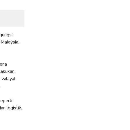
gungsi
 Malaysia.
rena
lakukan
 wilayah
.
eperti
n logistik.