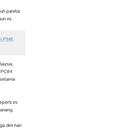
uh panitia
n ini.
an PMK
aysia,
n PCIM
 selama
perti ini
Danang.
a dini hari