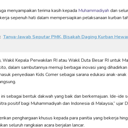
uga menyampaikan terima kasih kepada
Muhammadiyah
dan selur
kerja sepenuh hati dalam mempersiapkan pelaksanaan kurban tahu
:
Tanya-Jawab Seputar PMK, Bisakah Daging Kurban Hew
, Wakil Kepala Perwakilan RI atau Wakil Duta Besar RI untuk Mal
to, dalam sambutannya memuji berbagai inovasi yang dihadirka
masuk penyediaan Kids Corner sebagai sarana edukasi anak-anak
angsung.
 ini sebagai bentuk dakwah yang baik dan berkemajuan. Ide-ide se
tra positif bagi Muhammadiyah dan Indonesia di Malaysia,” ujar 
rikan penghargaan khusus kepada para panitia yang bekerja hingg
an seluruh rangkaian acara berjalan lancar.