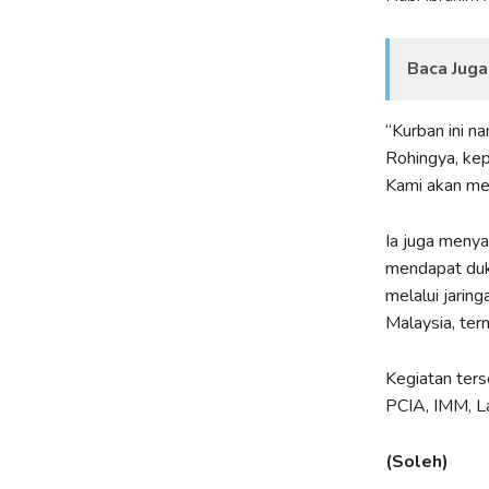
Baca Juga
“Kurban ini n
Rohingya, kep
Kami akan men
Ia juga menya
mendapat duku
melalui jarin
Malaysia, ter
Kegiatan ters
PCIA, IMM, La
(Soleh)