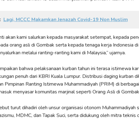
:
Lagi, MCCC Makamkan Jenazah Covid-19 Non Muslim
anti akan kami salurkan kepada masyarakat setempat, kepada pen
ada orang asli di Gombak serta kepada tenaga kerja Indonesia di
yalurkan melalui ranting-ranting kami di Malaysia,” ujarnya.
mpaikan bahwa pelaksanaan kurban tahun ini terasa istimewa ka
ngan penuh dari KBRI Kuala Lumpur. Distribusi daging kurban di
gan Pimpinan Ranting Istimewa Muhammadiyah (PRIM) di berbagai
masuk menyasar komunitas marjinal seperti Orang Asli di Gombak
ebut turut dihadiri oleh unsur organisasi otonom Muhammadiyah s
zismu, MDMC, dan Tapak Suci, serta didukung oleh mitra teknis da