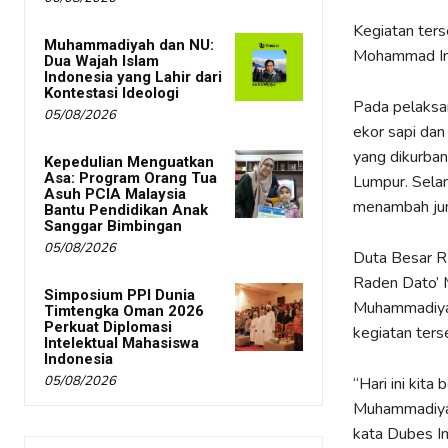
Kegiatan ters
Muhammadiyah dan NU:
Mohammad Ima
Dua Wajah Islam
Indonesia yang Lahir dari
Kontestasi Ideologi
Pada pelaksan
05/08/2026
ekor sapi dan
yang dikurban
Kepedulian Menguatkan
Asa: Program Orang Tua
Lumpur. Sela
Asuh PCIA Malaysia
menambah jum
Bantu Pendidikan Anak
Sanggar Bimbingan
05/08/2026
Duta Besar RI
Raden Dato’ 
Simposium PPI Dunia
Muhammadiyah
Timtengka Oman 2026
Perkuat Diplomasi
kegiatan ters
Intelektual Mahasiswa
Indonesia
05/08/2026
“Hari ini kit
Muhammadiyah
kata Dubes I