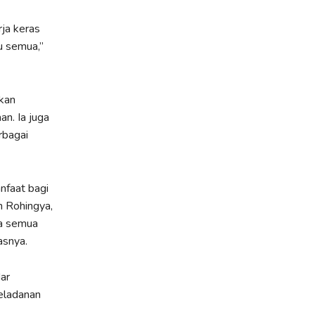
rja keras
u semua,”
nkan
n. Ia juga
rbagai
nfaat bagi
n Rohingya,
ta semua
asnya.
ar
eladanan