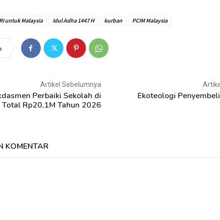
RI untuk Malaysia
Idul Adha 1447 H
kurban
PCIM Malaysia
n
Artikel Sebelumnya
Artik
dasmen Perbaiki Sekolah di
Ekoteologi Penyembel
, Total Rp20,1M Tahun 2026
N KOMENTAR