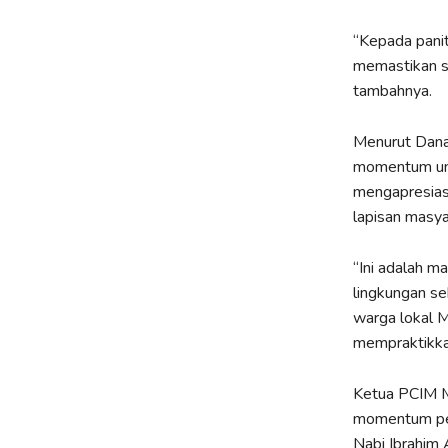
“Kepada pani
memastikan se
tambahnya.
Menurut Danan
momentum unt
mengapresiasi
lapisan masya
“Ini adalah m
lingkungan se
warga lokal 
mempraktikka
Ketua PCIM Ma
momentum peny
Nabi Ibrahim 