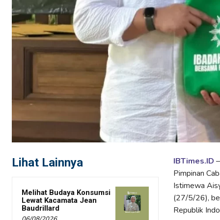
Lihat Lainnya
IBTimes.ID
–
Pimpinan Cab
Istimewa Aisy
Melihat Budaya Konsumsi
(27/5/26), be
Lewat Kacamata Jean
Baudrillard
Republik Indo
06/08/2026