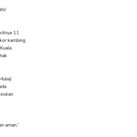
to’
kitnya 11
ekor kambing
 Kuala
ihak
Mulia)
ada
seskan
an aman,”