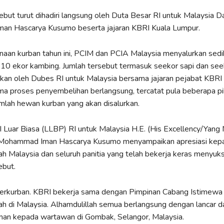
ebut turut dihadiri langsung oleh Duta Besar RI untuk Malaysia Da
n Hascarya Kusumo beserta jajaran KBRI Kuala Lumpur.
aan kurban tahun ini, PCIM dan PCIA Malaysia menyalurkan sedi
 10 ekor kambing. Jumlah tersebut termasuk seekor sapi dan se
kan oleh Dubes RI untuk Malaysia bersama jajaran pejabat KBRI
ma proses penyembelihan berlangsung, tercatat pula beberapa p
lah hewan kurban yang akan disalurkan.
 Luar Biasa (LLBP) RI untuk Malaysia H.E. (His Excellency/Yang 
Mohammad Iman Hascarya Kusumo menyampaikan apresiasi kep
 Malaysia dan seluruh panitia yang telah bekerja keras menyuk
ebut.
a berkurban. KBRI bekerja sama dengan Pimpinan Cabang Istimewa
 di Malaysia. Alhamdulillah semua berlangsung dengan lancar d
man kepada wartawan di Gombak, Selangor, Malaysia.