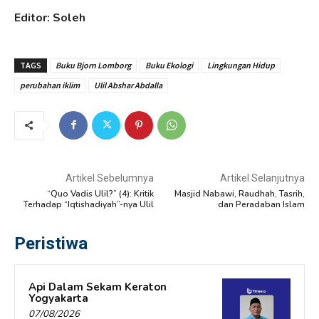
Editor: Soleh
TAGS
Buku Bjorn Lomborg
Buku Ekologi
Lingkungan Hidup
perubahan iklim
Ulil Abshar Abdalla
Artikel Sebelumnya
Artikel Selanjutnya
“Quo Vadis Ulil?” (4): Kritik
Masjid Nabawi, Raudhah, Tasrih,
Terhadap “Iqtishadiyah”-nya Ulil
dan Peradaban Islam
Peristiwa
Api Dalam Sekam Keraton
Yogyakarta
07/08/2026