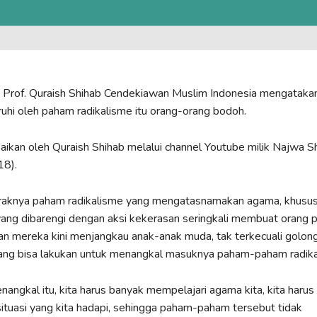
 Prof. Quraish Shihab Cendekiawan Muslim Indonesia mengataka
uhi oleh paham radikalisme itu orang-orang bodoh.
paikan oleh Quraish Shihab melalui channel Youtube milik Najwa S
18).
raknya paham radikalisme yang mengatasnamakan agama, khusus
ang dibarengi dengan aksi kekerasan seringkali membuat orang p
n mereka kini menjangkau anak-anak muda, tak terkecuali golong
ang bisa lakukan untuk menangkal masuknya paham-paham radikal
enangkal itu, kita harus banyak mempelajari agama kita, kita harus
ituasi yang kita hadapi, sehingga paham-paham tersebut tidak