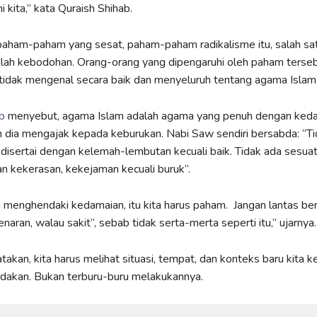
kita,” kata Quraish Shihab.
paham-paham yang sesat, paham-paham radikalisme itu, salah s
lah kebodohan. Orang-orang yang dipengaruhi oleh paham terseb
tidak mengenal secara baik dan menyeluruh tentang agama Islam
ab
menyebut, agama Islam adalah agama yang penuh dengan keda
 dia mengajak kepada keburukan. Nabi Saw sendiri bersabda: “Ti
disertai dengan kelemah-lembutan kecuali baik. Tidak ada sesua
an kekerasan, kekejaman kecuali buruk”.
menghendaki kedamaian, itu kita harus paham. Jangan lantas ber
aran, walau sakit”, sebab tidak serta-merta seperti itu,” ujarnya.
takan, kita harus melihat situasi, tempat, dan konteks baru kita 
ndakan. Bukan terburu-buru melakukannya.