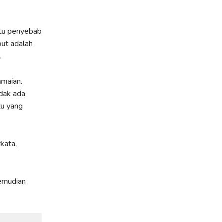
atu penyebab
ut adalah
.
maian.
dak ada
tu yang
kata,
kemudian