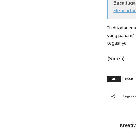
Baca Juga
Mencintai
“Jadi kalau ma
yang paham,” 
tegasnya.
(Soleh)
TAGS
islam
Bagika
Kreati