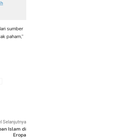
ah
dari sumber
dak paham,”
el Selanjutnya
an Islam di
Eropa