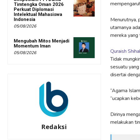
mempengaruhi 
Timtengka Oman 2026
Perkuat Diplomasi
Intelektual Mahasiswa
Menurutnya, 
Indonesia
05/08/2026
utamanya ada
mereka yang 
Mengubah Mitos Menjadi
Momentum Iman
Quraish Shih
05/08/2026
Tidak mungkin
sesuatu yang 
disertai deng
“Agama Islam 
“ucapkan keben
Dirinya menga
melakukan ti
Redaksi