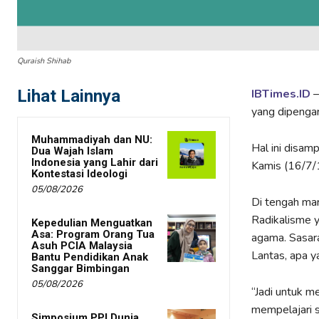
Quraish Shihab
Lihat Lainnya
IBTimes.ID
–
yang dipengar
Muhammadiyah dan NU:
Hal ini disam
Dua Wajah Islam
Indonesia yang Lahir dari
Kamis (16/7/
Kontestasi Ideologi
05/08/2026
Di tengah ma
Radikalisme y
Kepedulian Menguatkan
Asa: Program Orang Tua
agama. Sasara
Asuh PCIA Malaysia
Lantas, apa y
Bantu Pendidikan Anak
Sanggar Bimbingan
05/08/2026
“Jadi untuk m
mempelajari s
Simposium PPI Dunia