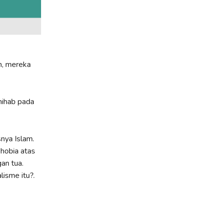
n, mereka
hihab pada
nya Islam.
hobia atas
an tua.
isme itu?.