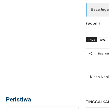
Baca Juga
(Soleh)
TAGS
KNTI
Bagika
Kisah Nab
Peristiwa
TINGGALKA