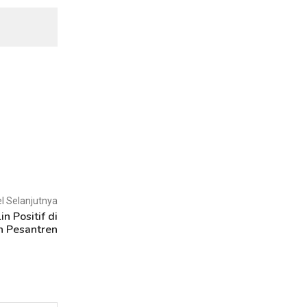
el Selanjutnya
n Positif di
n Pesantren