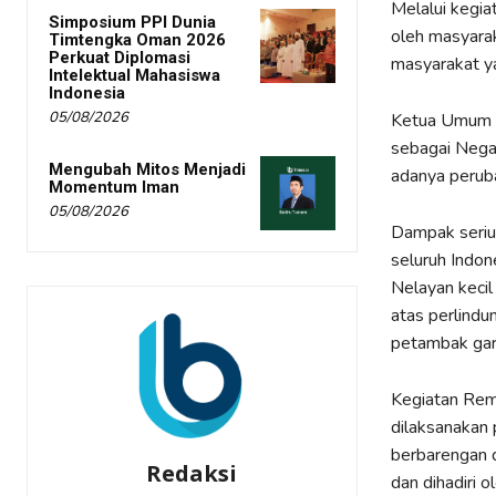
Melalui kegia
Simposium PPI Dunia
oleh masyarak
Timtengka Oman 2026
Perkuat Diplomasi
masyarakat y
Intelektual Mahasiswa
Indonesia
05/08/2026
Ketua Umum K
sebagai Negar
Mengubah Mitos Menjadi
adanya peruba
Momentum Iman
05/08/2026
Dampak serius
seluruh Indon
Nelayan kecil
atas perlindu
petambak gar
Kegiatan Remb
dilaksanakan
berbarengan d
Redaksi
dan dihadiri 