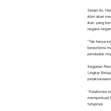
Selain itu, 
iklim akan m
ikan, yang be
negara-negara
“Tak hanya ke
berpotensi m
penduduk misk
Kegiatan Rem
Lingkar Belaj
pelaksanaann
“Kolaborasi i
memperkuat ba
tutupnya.