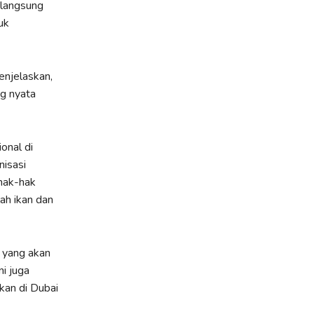
 langsung
uk
enjelaskan,
g nyata
onal di
nisasi
 hak-hak
ah ikan dan
 yang akan
i juga
kan di Dubai