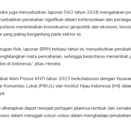
Hendra juga menyebutkan, laporan FAO tahun 2018 mengatakan p
enyebabkan perubahan signifikan dalam ketersediaan dan perdag
rpotensi menimbulkan konsekuensi geopolitik dan ekonomi, terut
 yang paling bergantung pada sektor ini.
rugian fisik, laporan BRIN terbaru tahun ini, menyebutkan perubah
enghilangkan mata pencaharian, sehingga berpotensi menambah 
in di Indonesia,” jelas Hendra.
buk Iklim Pesisir KNTI tahun 2023 berkolaborasi dengan Yayas
ar Komunitas Lokal (PIKUL) dan Institut Hijau Indonesia (IHI) dal
ya.
ni diharapkan dapat menjadi pertajam jalannya rembuk dan semaki
sis dalam menggali solusi-solusi dalam menghadapi perubahan i