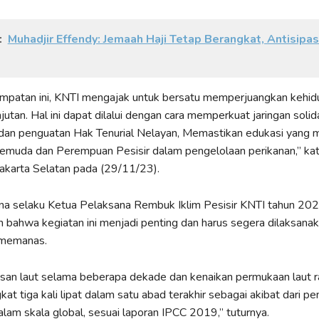
:
Muhadjir Effendy: Jemaah Haji Tetap Berangkat, Antisipasi
empatan ini, KNTI mengajak untuk bersatu memperjuangkan kehid
utan. Hal ini dapat dilalui dengan cara memperkuat jaringan solida
dan penguatan Hak Tenurial Nelayan, Memastikan edukasi yang m
emuda dan Perempuan Pesisir dalam pengelolaan perikanan,” kat
akarta Selatan pada (29/11/23).
a selaku Ketua Pelaksana Rembuk Iklim Pesisir KNTI tahun 20
ahwa kegiatan ini menjadi penting dan harus segera dilaksanak
 memanas.
san laut selama beberapa dekade dan kenaikan permukaan laut r
at tiga kali lipat dalam satu abad terakhir sebagai akibat dari pe
alam skala global, sesuai laporan IPCC 2019,” tuturnya.