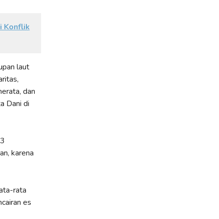
 Konflik
upan laut
ritas,
erata, dan
a Dani di
23
an, karena
ata-rata
ncairan es