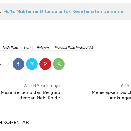
:
Mu'ti: Muktamar Ditunda untuk Keselamatan Bersama
krisis iklim
Laut
Nelayan
Rembuk Iklim Pesisir 2023
n
Artikel Sebelumnya
Artik
i Musa Bertemu dan Berguru
Menerapkan Disipli
dengan Nabi Khidir
Lingkunga
N KOMENTAR