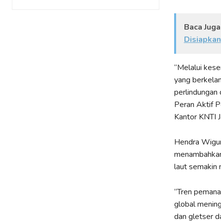
Baca Juga
Disiapkan
“Melalui kes
yang berkelanj
perlindungan 
Peran Aktif P
Kantor KNTI J
Hendra Wigun
menambahkan b
laut semakin
“Tren pemana
global meningk
dan gletser d