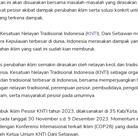
tan ini akan disuarakan bersama masalah-masalah yang dirasakan
at pesisir akibat dampak perubahan iklim serta solusi konkrit unt
ang terkena dampak.
esatuan Nelayan Tradisional Indonesia (
KNTI
), Dani Setiawan m
a Kepulauan terbesar di dunia, Indonesia merasakan dampak yan
han iklim yang saat ini sudah kian memburuk.
 perubahan iklim semakin dirasakan oleh nelayan kecil dan tradisi
esia. Kesatuan Nelayan Tradisional Indonesia (KNTI) sebagai orga
 dan tradisional terbesar di Indonesia, bersama memperjuangkan
ngan nelayan tradisional, perempuan pesisir, pembudidaya, pengol
am, serta masyarakat pesisir pada umumnya.
uk Iklim Pesisir KNTI tahun 2023, dilaksanakan di 35 Kab/Kota,
 pada tanggal 30 November s.d. 9 Desember 2023. Momentum in
engan Konferensi Internasional terkait Iklim (COP28) yang diada
oleh Ketua Umum KNTI Dani Setiawan.