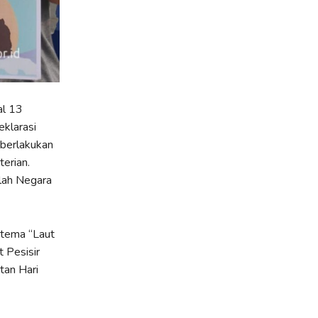
al 13
klarasi
berlakukan
erian.
lah Negara
 tema “Laut
 Pesisir
tan Hari