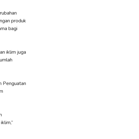
erubahan
angan produk
ama bagi
an iklim juga
jumlah
an Penguatan
am
n
klim,”